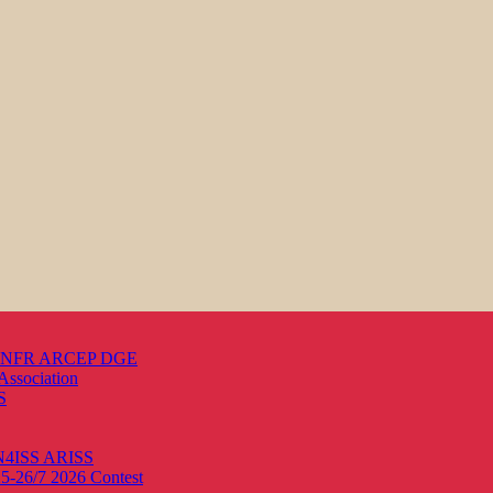
s ANFR ARCEP DGE
Association
S
ON4ISS
ARISS
25-26/7 2026
Contest