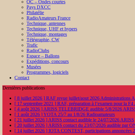
OC – Ondes courtes
Pays DXCC
Philatélie
RadioAmateurs France
Technique, antennes
Technique, UHF et hypers
Technique, montages
Télégraphie, CW
Trafic
RadioClubs
Espace – Ballons
Expéditions, concours
Musées
Programmes, logiciels
Contact
Dernières publications
[ 8 juillet 2026 ]
RAF revue juillet/aout 2026
Administration
[ 17 septembre 2021 ]
RAF, préparation à l’examen pour la F4
[ 4 août 2026 ]
ARISS TELEBRIDGE audible 5/8/2026
ARIS
[ 1 août 2026 ]
YOTA 25/7 au 1/8/26
Radioamateurs
[ 21 juillet 2026 ]
ARISS contact audible le 24/07/2026
ARISS
[ 20 juillet 2026 ]
ARISS contact du 23/07/2026 audible par 
[ 14 juillet 2026 ]
IOTA CONTEST, participations annoncées 