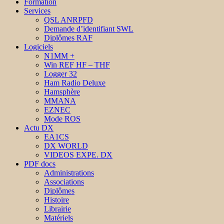
Formation
Services
QSL ANRPFD
Demande d’identifiant SWL
Diplômes RAF
Logiciels
N1MM +
Win REF HF – THF
Logger 32
Ham Radio Deluxe
Hamsphère
MMANA
EZNEC
Mode ROS
Actu DX
EA1CS
DX WORLD
VIDEOS EXPE. DX
PDF docs
Administrations
Associations
Diplômes
Histoire
Librairie
Matériels