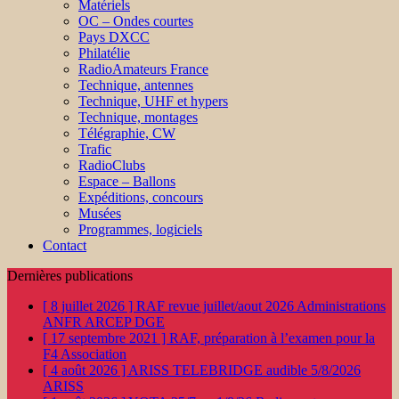
Matériels
OC – Ondes courtes
Pays DXCC
Philatélie
RadioAmateurs France
Technique, antennes
Technique, UHF et hypers
Technique, montages
Télégraphie, CW
Trafic
RadioClubs
Espace – Ballons
Expéditions, concours
Musées
Programmes, logiciels
Contact
Dernières publications
[ 8 juillet 2026 ]
RAF revue juillet/aout 2026
Administrations
ANFR ARCEP DGE
[ 17 septembre 2021 ]
RAF, préparation à l’examen pour la
F4
Association
[ 4 août 2026 ]
ARISS TELEBRIDGE audible 5/8/2026
ARISS