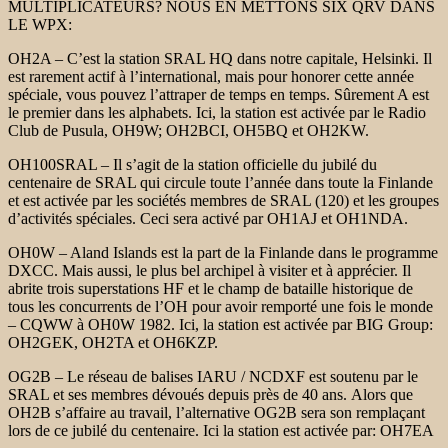
MULTIPLICATEURS? NOUS EN METTONS SIX QRV DANS
LE WPX:
OH2A – C’est la station SRAL HQ dans notre capitale, Helsinki. Il
est rarement actif à l’international, mais pour honorer cette année
spéciale, vous pouvez l’attraper de temps en temps. Sûrement A est
le premier dans les alphabets. Ici, la station est activée par le Radio
Club de Pusula, OH9W; OH2BCI, OH5BQ et OH2KW.
OH100SRAL – Il s’agit de la station officielle du jubilé du
centenaire de SRAL qui circule toute l’année dans toute la Finlande
et est activée par les sociétés membres de SRAL (120) et les groupes
d’activités spéciales. Ceci sera activé par OH1AJ et OH1NDA.
OH0W – Aland Islands est la part de la Finlande dans le programme
DXCC. Mais aussi, le plus bel archipel à visiter et à apprécier. Il
abrite trois superstations HF et le champ de bataille historique de
tous les concurrents de l’OH pour avoir remporté une fois le monde
– CQWW à OH0W 1982. Ici, la station est activée par BIG Group:
OH2GEK, OH2TA et OH6KZP.
OG2B – Le réseau de balises IARU / NCDXF est soutenu par le
SRAL et ses membres dévoués depuis près de 40 ans. Alors que
OH2B s’affaire au travail, l’alternative OG2B sera son remplaçant
lors de ce jubilé du centenaire. Ici la station est activée par: OH7EA