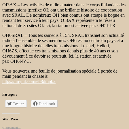
OI3AX – Les activités de radio amateur dans le corps finlandais des
transmissions (préfixe OI) ont une brillante histoire de coopération
avec SRAL. De nombreux OH bien connus ont attrapé le bogue en
rendant leur service à leur pays. OI3AX représentera le réseau
national de 35 sites OI. Ici, la station est activée par: OH5LLR.
OH6SRAL – Tous les samedis à 15h, SRAL transmet son actualité
radio à l’ensemble de ses membres. OH6 est au centre du pays et a
une longue histoire de telles transmissions. Le chef, Heikki,
OH6ZS, effectue ces transmissions depuis plus de 40 ans et son
dévouement à ce devoir se poursuit. Ici, la station est activée
par: OH6NVC.
Vous trouverez une feuille de journalisation spéciale à portée de
main pendant la chasse à:
https://tinyurl.com/eb8dmpb2
Partager :
Twitter
Facebook
WordPress:
chargement…