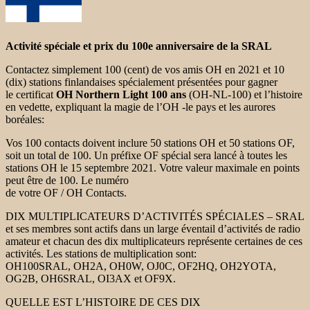
Activité spéciale et prix du 100e anniversaire de la SRAL
Contactez simplement 100 (cent) de vos amis OH en 2021 et 10
(dix) stations finlandaises spécialement présentées pour gagner
le certificat
OH Northern Light 100 ans
(OH-NL-100) et l’histoire
en vedette, expliquant la magie de l’OH -le pays et les aurores
boréales:
Vos 100 contacts doivent inclure 50 stations OH et 50 stations OF,
soit un total de 100. Un préfixe OF spécial sera lancé à toutes les
stations OH le 15 septembre 2021. Votre valeur maximale en points
peut être de 100. Le numéro
de votre OF / OH Contacts.
DIX MULTIPLICATEURS D’ACTIVITÉS SPÉCIALES – SRAL
et ses membres sont actifs dans un large éventail d’activités de radio
amateur et chacun des dix multiplicateurs représente certaines de ces
activités. Les stations de multiplication sont:
OH100SRAL, OH2A, OH0W, OJ0C, OF2HQ, OH2YOTA,
OG2B, OH6SRAL, OI3AX et OF9X.
QUELLE EST L’HISTOIRE DE CES DIX