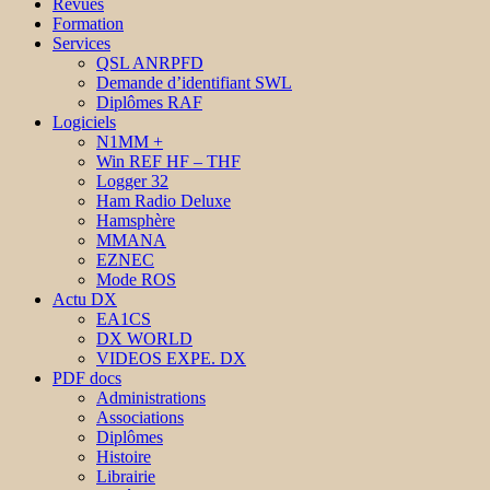
Revues
Formation
Services
QSL ANRPFD
Demande d’identifiant SWL
Diplômes RAF
Logiciels
N1MM +
Win REF HF – THF
Logger 32
Ham Radio Deluxe
Hamsphère
MMANA
EZNEC
Mode ROS
Actu DX
EA1CS
DX WORLD
VIDEOS EXPE. DX
PDF docs
Administrations
Associations
Diplômes
Histoire
Librairie