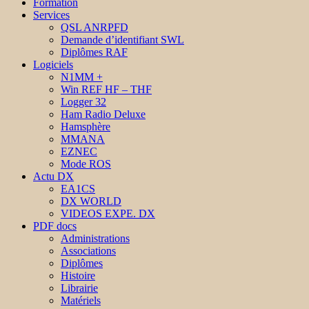
Formation
Services
QSL ANRPFD
Demande d’identifiant SWL
Diplômes RAF
Logiciels
N1MM +
Win REF HF – THF
Logger 32
Ham Radio Deluxe
Hamsphère
MMANA
EZNEC
Mode ROS
Actu DX
EA1CS
DX WORLD
VIDEOS EXPE. DX
PDF docs
Administrations
Associations
Diplômes
Histoire
Librairie
Matériels