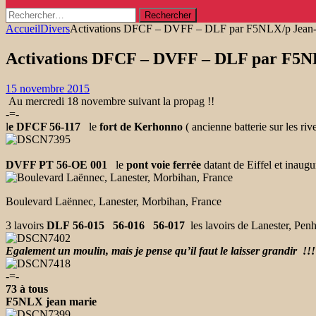
Rechercher :
Accueil
Divers
Activations DFCF – DVFF – DLF par F5NLX/p Jean-M
Activations DFCF – DVFF – DLF par F5NL
15 novembre 2015
Au mercredi 18 novembre suivant la propag !!
-=-
l
e DFCF 56-117
le
fort de Kerhonno
( ancienne batterie sur les rive
DVFF PT 56-OE 001
le
pont voie ferrée
datant de Eiffel et inaug
Boulevard Laënnec, Lanester, Morbihan, France
3 lavoirs
DLF
56-015 56-016
56-017
les lavoirs de Lanester, Pen
Egalement un moulin, mais je pense qu’il faut le laisser grandir !!!
-=-
73 à tous
F5NLX
jean marie