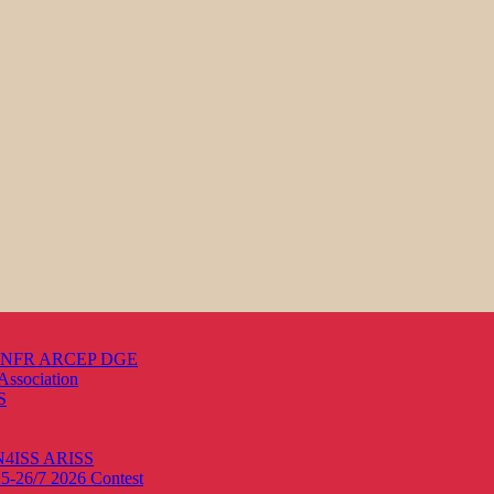
s ANFR ARCEP DGE
Association
S
ON4ISS
ARISS
25-26/7 2026
Contest