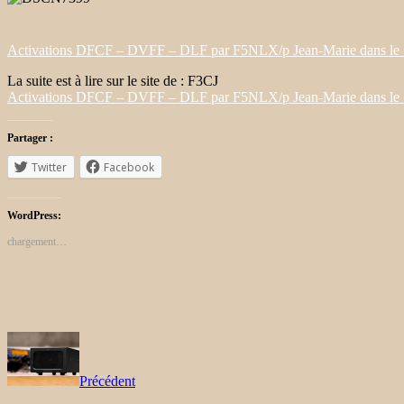
Activations DFCF – DVFF – DLF par F5NLX/p Jean-Marie dans le
La suite est à lire sur le site de : F3CJ
Activations DFCF – DVFF – DLF par F5NLX/p Jean-Marie dans le
Partager :
Twitter
Facebook
WordPress:
chargement…
Précédent