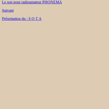
Le son pour radioamateur PHONEMA
Suivant
Présentation du : S O T A