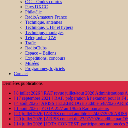
OC – Ondes courtes
Pays DXCC
Philatélie
RadioAmateurs France
Technique, antennes
Technique, UHF et hypers
Technique, montages
Télégraphie, CW
Trafic
RadioClubs
Espace – Ballons
Expéditions, concours
Musées
Programmes, logiciels
Contact
Dernières publications
[ 8 juillet 2026 ]
RAF revue juillet/aout 2026
Administration
[ 17 septembre 2021 ]
RAF, préparation à l’examen pour la F4
[ 4 août 2026 ]
ARISS TELEBRIDGE audible 5/8/2026
ARIS
[ 1 août 2026 ]
YOTA 25/7 au 1/8/26
Radioamateurs
[ 21 juillet 2026 ]
ARISS contact audible le 24/07/2026
ARISS
[ 20 juillet 2026 ]
ARISS contact du 23/07/2026 audible par 
[ 14 juillet 2026 ]
IOTA CONTEST, participations annoncées 