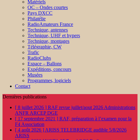
Matériels
OC – Ondes courtes
Pays DXCC
Philatélie
RadioAmateurs France
Technique, antennes
Technique, UHF et hypers
Technique, montages
Télégraphie, CW
Trafic
RadioClubs
Espace – Ballons
Expéditions, concours
Musées
Programmes, logiciels
Contact
Dernières publications
[ 8 juillet 2026 ]
RAF revue juillet/aout 2026
Administrations
ANFR ARCEP DGE
[ 17 septembre 2021 ]
RAF, préparation à l’examen pour la
F4
Association
[ 4 août 2026 ]
ARISS TELEBRIDGE audible 5/8/2026
ARISS