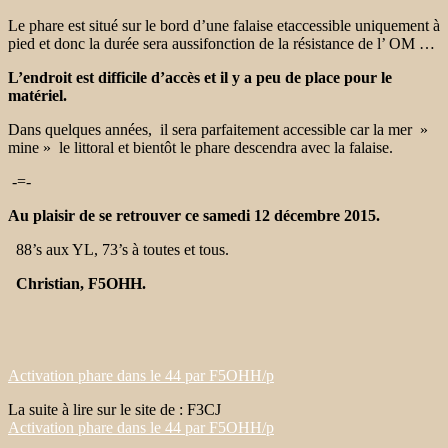
Le phare est situé sur le bord d’un​e​ falaise​ et​accessible uniquement à
pied et donc ​la durée sera​ aussi​fonction de la résistance de l’ OM …
L’endroit est difficile d’accès et ​il y a ​pe​​u de place pour le
matériel.
Dans quelques années, il sera parfaitement accessible car la mer​ ​​ »​
mine​ »​​ ​le littoral et bientôt ​le phare descendra avec la falaise.
-=-
Au plaisir de se retrouver ce samedi 12 ​décembre ​2015​.
​ 88’s aux YL, 73’s à toutes et tous.
Christian, F5OHH.
Activation phare dans le 44 par F5OHH/p
La suite à lire sur le site de : F3CJ
Activation phare dans le 44 par F5OHH/p