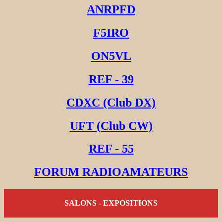
ANRPFD
F5IRO
ON5VL
REF - 39
CDXC (Club DX)
UFT (Club CW)
REF - 55
FORUM RADIOAMATEURS
SALONS - EXPOSITIONS