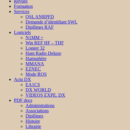
Revues
Formation
Services
QSL ANRPFD
Demande d’identifiant SWL
Diplômes RAF
Logiciels
N1MM +
Win REF HF – THF
Logger 32
Ham Radio Deluxe
Hamsphère
MMANA
EZNEC
Mode ROS
Actu DX
EA1CS
DX WORLD
VIDEOS EXPE. DX
PDF docs
Administrations
Associations
Diplômes
Histoire
Librairie