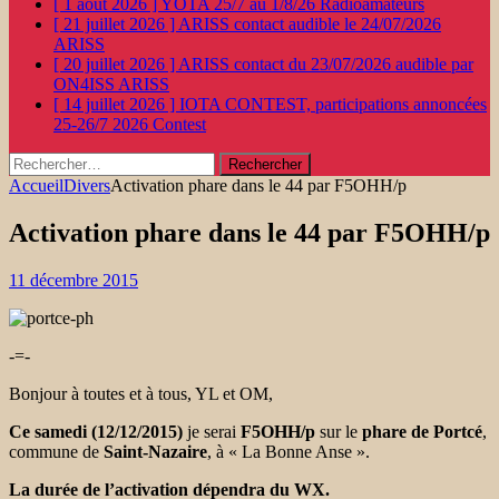
[ 1 août 2026 ]
YOTA 25/7 au 1/8/26
Radioamateurs
[ 21 juillet 2026 ]
ARISS contact audible le 24/07/2026
ARISS
[ 20 juillet 2026 ]
ARISS contact du 23/07/2026 audible par
ON4ISS
ARISS
[ 14 juillet 2026 ]
IOTA CONTEST, participations annoncées
25-26/7 2026
Contest
Rechercher :
Accueil
Divers
Activation phare dans le 44 par F5OHH/p
Activation phare dans le 44 par F5OHH/p
11 décembre 2015
-=-
Bonjour à toutes et à tous, YL et OM,
Ce samedi (12/12/2015)
je serai
​F5OHH/p
​sur le
phare de Port​cé
,
commune de
Saint-Nazaire
,​ ​à « La Bonne Anse ».
L​a durée de l’activation dépendra du WX​.