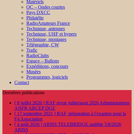
Matériels
OC – Ondes courtes
Pays DXCC
Philatélie
RadioAmateurs France
Technique, antennes
Technique, UHF et hypers
Technique, montages
Télégraphie, CW
Trafic
RadioClubs
Espace – Ballons
Expéditions, concours
Musées
Programmes, logiciels
Contact
Dernières publications
[ 8 juillet 2026 ]
RAF revue juillet/aout 2026
Administrations
ANFR ARCEP DGE
[ 17 septembre 2021 ]
RAF, préparation à l’examen pour la
F4
Association
[ 4 août 2026 ]
ARISS TELEBRIDGE audible 5/8/2026
ARISS