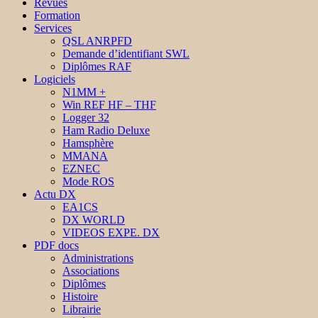
Revues
Formation
Services
QSL ANRPFD
Demande d’identifiant SWL
Diplômes RAF
Logiciels
N1MM +
Win REF HF – THF
Logger 32
Ham Radio Deluxe
Hamsphère
MMANA
EZNEC
Mode ROS
Actu DX
EA1CS
DX WORLD
VIDEOS EXPE. DX
PDF docs
Administrations
Associations
Diplômes
Histoire
Librairie