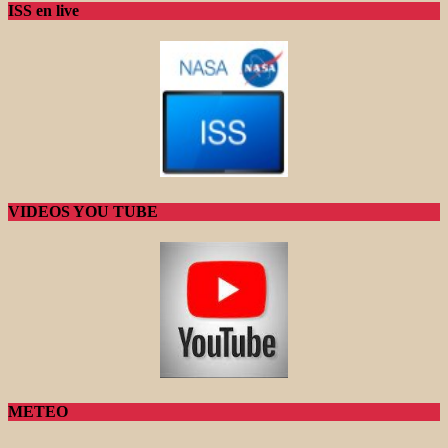
ISS en live
VIDEOS YOU TUBE
METEO