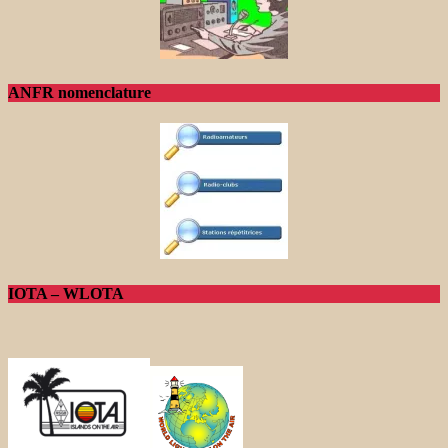
ANFR nomenclature
IOTA – WLOTA