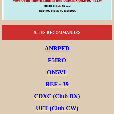
SITES RECOMMANDES
ANRPFD
F5IRO
ON5VL
REF - 39
CDXC (Club DX)
UFT (Club CW)