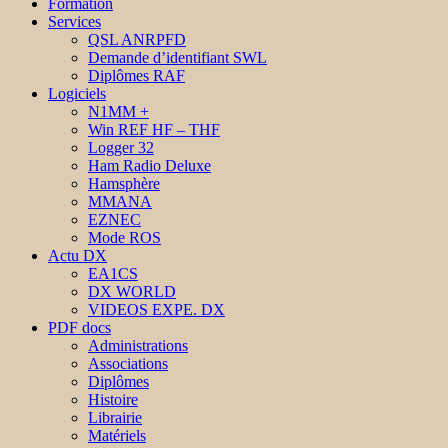
Formation
Services
QSL ANRPFD
Demande d’identifiant SWL
Diplômes RAF
Logiciels
N1MM +
Win REF HF – THF
Logger 32
Ham Radio Deluxe
Hamsphère
MMANA
EZNEC
Mode ROS
Actu DX
EA1CS
DX WORLD
VIDEOS EXPE. DX
PDF docs
Administrations
Associations
Diplômes
Histoire
Librairie
Matériels