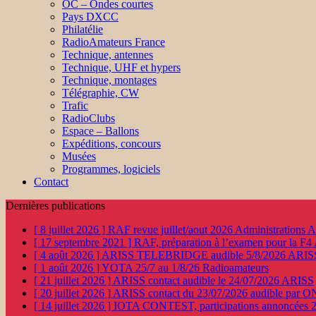
OC – Ondes courtes
Pays DXCC
Philatélie
RadioAmateurs France
Technique, antennes
Technique, UHF et hypers
Technique, montages
Télégraphie, CW
Trafic
RadioClubs
Espace – Ballons
Expéditions, concours
Musées
Programmes, logiciels
Contact
Dernières publications
[ 8 juillet 2026 ]
RAF revue juillet/aout 2026
Administration
[ 17 septembre 2021 ]
RAF, préparation à l’examen pour la F4
[ 4 août 2026 ]
ARISS TELEBRIDGE audible 5/8/2026
ARIS
[ 1 août 2026 ]
YOTA 25/7 au 1/8/26
Radioamateurs
[ 21 juillet 2026 ]
ARISS contact audible le 24/07/2026
ARISS
[ 20 juillet 2026 ]
ARISS contact du 23/07/2026 audible par 
[ 14 juillet 2026 ]
IOTA CONTEST, participations annoncées 