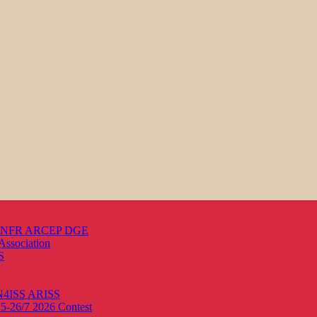
s ANFR ARCEP DGE
Association
S
ON4ISS
ARISS
25-26/7 2026
Contest