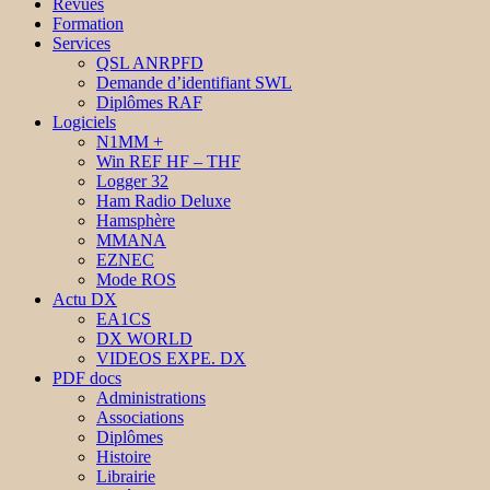
Revues
Formation
Services
QSL ANRPFD
Demande d’identifiant SWL
Diplômes RAF
Logiciels
N1MM +
Win REF HF – THF
Logger 32
Ham Radio Deluxe
Hamsphère
MMANA
EZNEC
Mode ROS
Actu DX
EA1CS
DX WORLD
VIDEOS EXPE. DX
PDF docs
Administrations
Associations
Diplômes
Histoire
Librairie