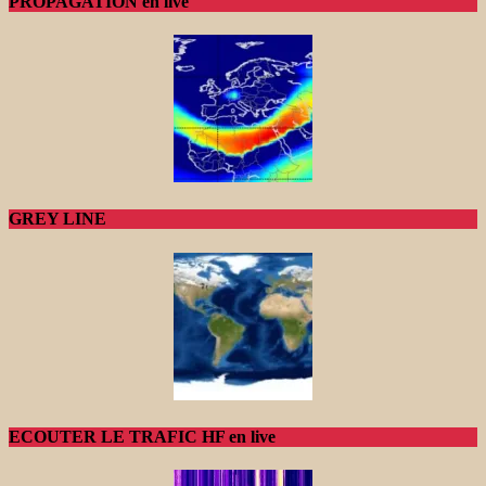
PROPAGATION en live
GREY LINE
ECOUTER LE TRAFIC HF en live