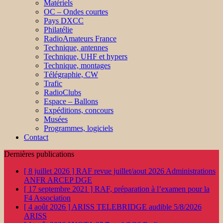
Matériels
OC – Ondes courtes
Pays DXCC
Philatélie
RadioAmateurs France
Technique, antennes
Technique, UHF et hypers
Technique, montages
Télégraphie, CW
Trafic
RadioClubs
Espace – Ballons
Expéditions, concours
Musées
Programmes, logiciels
Contact
Dernières publications
[ 8 juillet 2026 ]
RAF revue juillet/aout 2026
Administrations
ANFR ARCEP DGE
[ 17 septembre 2021 ]
RAF, préparation à l’examen pour la
F4
Association
[ 4 août 2026 ]
ARISS TELEBRIDGE audible 5/8/2026
ARISS