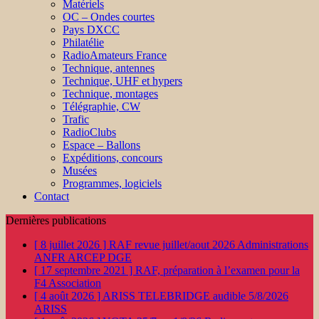
Matériels
OC – Ondes courtes
Pays DXCC
Philatélie
RadioAmateurs France
Technique, antennes
Technique, UHF et hypers
Technique, montages
Télégraphie, CW
Trafic
RadioClubs
Espace – Ballons
Expéditions, concours
Musées
Programmes, logiciels
Contact
Dernières publications
[ 8 juillet 2026 ]
RAF revue juillet/aout 2026
Administrations
ANFR ARCEP DGE
[ 17 septembre 2021 ]
RAF, préparation à l’examen pour la
F4
Association
[ 4 août 2026 ]
ARISS TELEBRIDGE audible 5/8/2026
ARISS