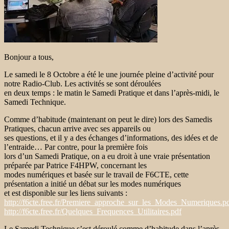
Bonjour a tous,
Le samedi le 8 Octobre a été le une journée pleine d’activité pour
notre Radio-Club. Les activités se sont déroulées
en deux temps : le matin le Samedi Pratique et dans l’après-midi, le
Samedi Technique.
Comme d’habitude (maintenant on peut le dire) lors des Samedis
Pratiques, chacun arrive avec ses appareils ou
ses questions, et il y a des échanges d’informations, des idées et de
l’entraide… Par contre, pour la première fois
lors d’un Samedi Pratique, on a eu droit à une vraie présentation
préparée par Patrice F4HPW, concernant les
modes numériques et basée sur le travail de F6CTE, cette
présentation a initié un débat sur les modes numériques
et est disponible sur les liens suivants :
http://f6cte.free.fr/Premiere_approche_sur_les_Modes_Numeriques.p
http://f6cte.free.fr/Quelques_Frequences_Utilitaires.pdf
Le Samedi Technique s’est déroulé comme d’habitude dans l’après-