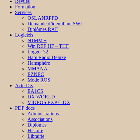
Revues
Formation
Services
QSL ANRPFD
Demande d’identifiant SWL
Diplômes RAF
Logiciels
N1MM +
Win REF HF – THF
Logger 32
Ham Radio Deluxe
Hamsphère
MMANA
EZNEC
Mode ROS
Actu DX
EA1CS
DX WORLD
VIDEOS EXPE. DX
PDF docs
Administrations
Associations
Diplômes
Histoire
Librairie