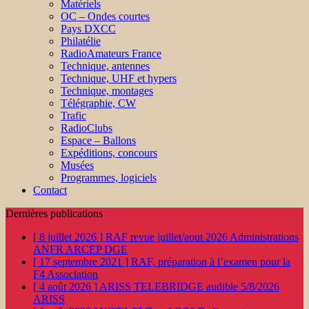
Matériels
OC – Ondes courtes
Pays DXCC
Philatélie
RadioAmateurs France
Technique, antennes
Technique, UHF et hypers
Technique, montages
Télégraphie, CW
Trafic
RadioClubs
Espace – Ballons
Expéditions, concours
Musées
Programmes, logiciels
Contact
Dernières publications
[ 8 juillet 2026 ]
RAF revue juillet/aout 2026
Administrations
ANFR ARCEP DGE
[ 17 septembre 2021 ]
RAF, préparation à l’examen pour la
F4
Association
[ 4 août 2026 ]
ARISS TELEBRIDGE audible 5/8/2026
ARISS