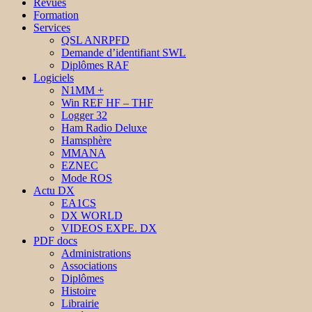
Revues
Formation
Services
QSL ANRPFD
Demande d’identifiant SWL
Diplômes RAF
Logiciels
N1MM +
Win REF HF – THF
Logger 32
Ham Radio Deluxe
Hamsphère
MMANA
EZNEC
Mode ROS
Actu DX
EA1CS
DX WORLD
VIDEOS EXPE. DX
PDF docs
Administrations
Associations
Diplômes
Histoire
Librairie