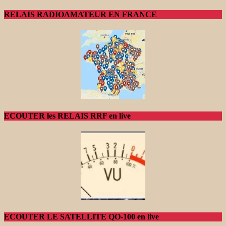
RELAIS RADIOAMATEUR EN FRANCE
ECOUTER les RELAIS RRF en live
ECOUTER LE SATELLITE QO-100 en live