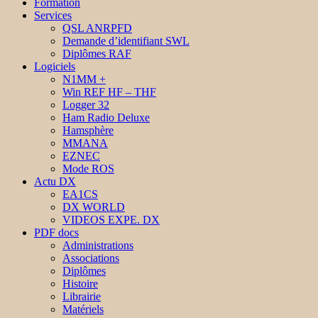
Formation
Services
QSL ANRPFD
Demande d’identifiant SWL
Diplômes RAF
Logiciels
N1MM +
Win REF HF – THF
Logger 32
Ham Radio Deluxe
Hamsphère
MMANA
EZNEC
Mode ROS
Actu DX
EA1CS
DX WORLD
VIDEOS EXPE. DX
PDF docs
Administrations
Associations
Diplômes
Histoire
Librairie
Matériels