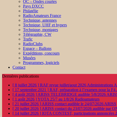
OC – Ondes courtes
Pays DXCC
Philatélie
RadioAmateurs France
Technique, antennes
Technique, UHF et hypers
Technique, montages
Télégraphie, CW
Trafic
RadioClubs
Espace – Ballons
Expéditions, concours
Musées
Programmes, logiciels
Contact
Dernières publications
[ 8 juillet 2026 ]
RAF revue juillet/aout 2026
Administration
[ 17 septembre 2021 ]
RAF, préparation à l’examen pour la F4
[ 4 août 2026 ]
ARISS TELEBRIDGE audible 5/8/2026
ARIS
[ 1 août 2026 ]
YOTA 25/7 au 1/8/26
Radioamateurs
[ 21 juillet 2026 ]
ARISS contact audible le 24/07/2026
ARISS
[ 20 juillet 2026 ]
ARISS contact du 23/07/2026 audible par 
[ 14 juillet 2026 ]
IOTA CONTEST, participations annoncées 