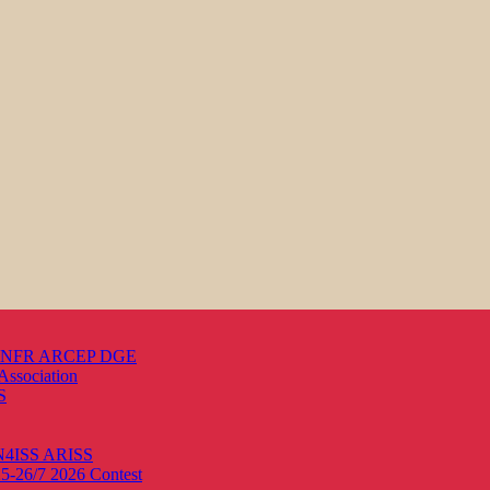
s ANFR ARCEP DGE
Association
S
ON4ISS
ARISS
25-26/7 2026
Contest