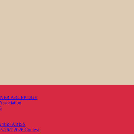
s ANFR ARCEP DGE
Association
S
ON4ISS
ARISS
25-26/7 2026
Contest