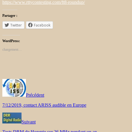
https://www.rttycontesting.com/ft8-roundup/
Partager :
Twitter
Facebook
WordPress:
chargement…
Précédent
7/12/2019, contact ARISS audible en Europe
Suivant
Tests DRM de Hongrie sur 26 MHz pendant un an