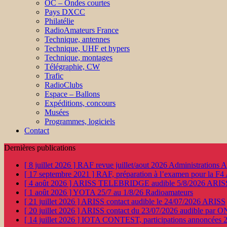
OC – Ondes courtes
Pays DXCC
Philatélie
RadioAmateurs France
Technique, antennes
Technique, UHF et hypers
Technique, montages
Télégraphie, CW
Trafic
RadioClubs
Espace – Ballons
Expéditions, concours
Musées
Programmes, logiciels
Contact
Dernières publications
[ 8 juillet 2026 ]
RAF revue juillet/aout 2026
Administration
[ 17 septembre 2021 ]
RAF, préparation à l’examen pour la F4
[ 4 août 2026 ]
ARISS TELEBRIDGE audible 5/8/2026
ARIS
[ 1 août 2026 ]
YOTA 25/7 au 1/8/26
Radioamateurs
[ 21 juillet 2026 ]
ARISS contact audible le 24/07/2026
ARISS
[ 20 juillet 2026 ]
ARISS contact du 23/07/2026 audible par 
[ 14 juillet 2026 ]
IOTA CONTEST, participations annoncées 