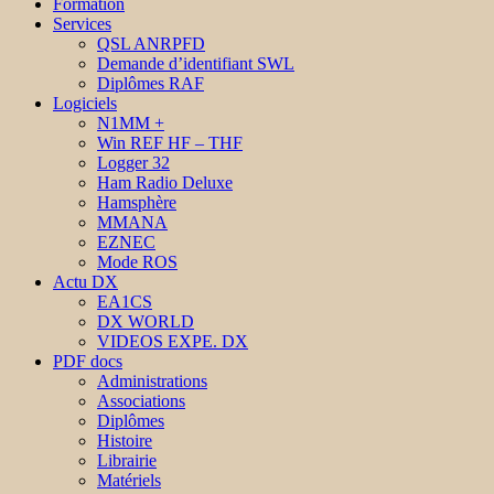
Formation
Services
QSL ANRPFD
Demande d’identifiant SWL
Diplômes RAF
Logiciels
N1MM +
Win REF HF – THF
Logger 32
Ham Radio Deluxe
Hamsphère
MMANA
EZNEC
Mode ROS
Actu DX
EA1CS
DX WORLD
VIDEOS EXPE. DX
PDF docs
Administrations
Associations
Diplômes
Histoire
Librairie
Matériels