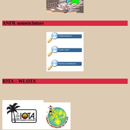
ANFR nomenclature
IOTA – WLOTA