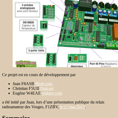
Ce projet est en cours de développement par
Juan F8ASB
f8asb.com
Christian F5UII
f5uii.net
Eugène W4EAE
eighmy.com
a été initié par Juan, lors d’une présentation publique du relais
radioamateur des Vosges, F1ZBV,
le 17 mai 2015
.
Sommaire