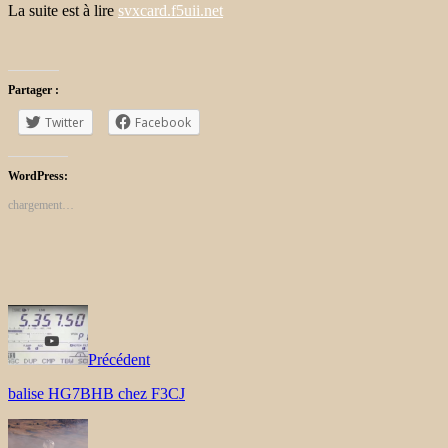
La suite est à lire
svxcard.f5uii.net
Partager :
Twitter
Facebook
WordPress:
chargement…
Précédent
balise HG7BHB chez F3CJ