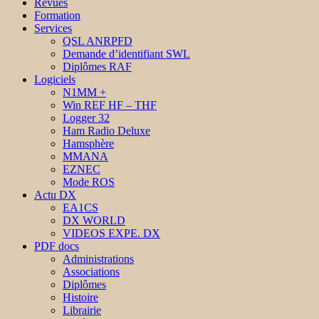
Revues
Formation
Services
QSL ANRPFD
Demande d’identifiant SWL
Diplômes RAF
Logiciels
N1MM +
Win REF HF – THF
Logger 32
Ham Radio Deluxe
Hamsphère
MMANA
EZNEC
Mode ROS
Actu DX
EA1CS
DX WORLD
VIDEOS EXPE. DX
PDF docs
Administrations
Associations
Diplômes
Histoire
Librairie