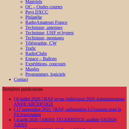
Matériels
OC – Ondes courtes
Pays DXCC
Philatélie
RadioAmateurs France
Technique, antennes
Technique, UHF et hypers
Technique, montages
Télégraphie, CW
Trafic
RadioClubs
Espace – Ballons
Expéditions, concours
Musées
Programmes, logiciels
Contact
Dernières publications
[ 8 juillet 2026 ]
RAF revue juillet/aout 2026
Administrations
ANFR ARCEP DGE
[ 17 septembre 2021 ]
RAF, préparation à l’examen pour la
F4
Association
[ 4 août 2026 ]
ARISS TELEBRIDGE audible 5/8/2026
ARISS