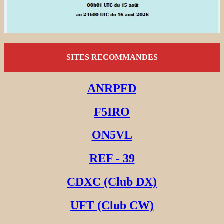
SITES RECOMMANDES
ANRPFD
F5IRO
ON5VL
REF - 39
CDXC (Club DX)
UFT (Club CW)