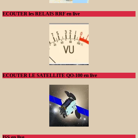
ECOUTER les RELAIS RRF en live
ECOUTER LE SATELLITE QO-100 en live
ISS en live