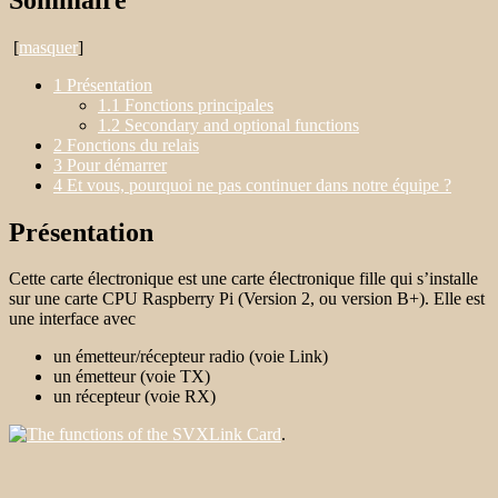
[
masquer
]
1
Présentation
1.1
Fonctions principales
1.2
Secondary and optional functions
2
Fonctions du relais
3
Pour démarrer
4
Et vous, pourquoi ne pas continuer dans notre équipe ?
Présentation
Cette carte électronique est une carte électronique fille qui s’installe
sur une carte CPU Raspberry Pi (Version 2, ou version B+). Elle est
une interface avec
un émetteur/récepteur radio (voie Link)
un émetteur (voie TX)
un récepteur (voie RX)
.