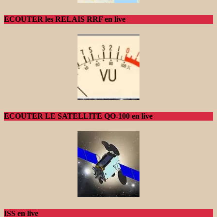
ECOUTER les RELAIS RRF en live
ECOUTER LE SATELLITE QO-100 en live
ISS en live