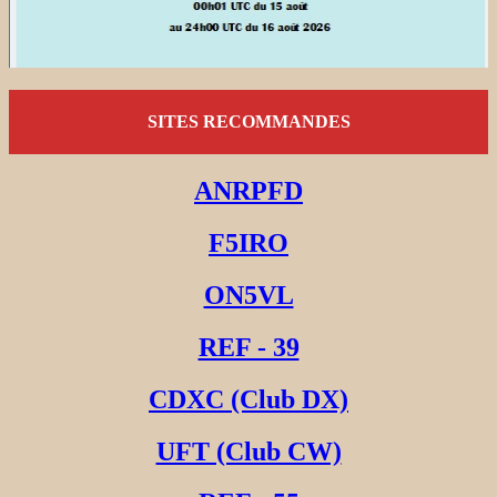
SITES RECOMMANDES
ANRPFD
F5IRO
ON5VL
REF - 39
CDXC (Club DX)
UFT (Club CW)