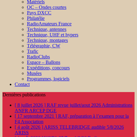
Matériels
OC – Ondes courtes
Pays DXCC
Philatélie
RadioAmateurs France
Technique, antennes
Technique, UHF et hypers
Technique, montages
Télégraphie, CW
Trafic
RadioClubs
Espace – Ballons
Expéditions, concours
Musées
Programmes, logiciels
Contact
Dernières publications
[ 8 juillet 2026 ]
RAF revue juillet/aout 2026
Administrations
ANFR ARCEP DGE
[ 17 septembre 2021 ]
RAF, préparation à l’examen pour la
F4
Association
[ 4 août 2026 ]
ARISS TELEBRIDGE audible 5/8/2026
ARISS