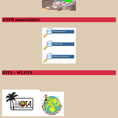
ANFR nomenclature
IOTA – WLOTA