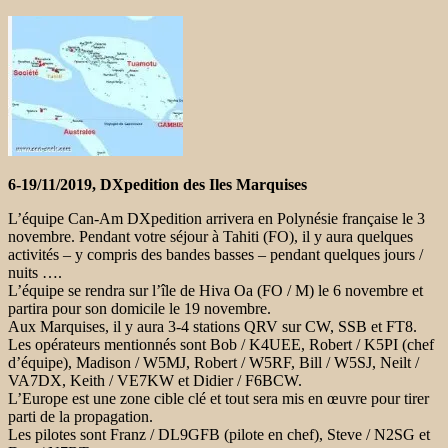
6-19/11/2019, DXpedition des Iles Marquises
L’équipe Can-Am DXpedition arrivera en Polynésie française le 3
novembre. Pendant votre séjour à Tahiti (FO), il y aura quelques
activités – y compris des bandes basses – pendant quelques jours /
nuits ….
L’équipe se rendra sur l’île de Hiva Oa (FO / M) le 6 novembre et
partira pour son domicile le 19 novembre.
Aux Marquises, il y aura 3-4 stations QRV sur CW, SSB et FT8.
Les opérateurs mentionnés sont Bob / K4UEE, Robert / K5PI (chef
d’équipe), Madison / W5MJ, Robert / W5RF, Bill / W5SJ, Neilt /
VA7DX, Keith / VE7KW et Didier / F6BCW.
L’Europe est une zone cible clé et tout sera mis en œuvre pour tirer
parti de la propagation.
Les pilotes sont Franz / DL9GFB (pilote en chef), Steve / N2SG et