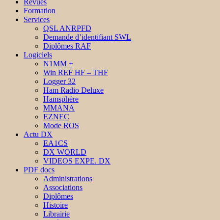
Revues
Formation
Services
QSL ANRPFD
Demande d’identifiant SWL
Diplômes RAF
Logiciels
N1MM +
Win REF HF – THF
Logger 32
Ham Radio Deluxe
Hamsphère
MMANA
EZNEC
Mode ROS
Actu DX
EA1CS
DX WORLD
VIDEOS EXPE. DX
PDF docs
Administrations
Associations
Diplômes
Histoire
Librairie