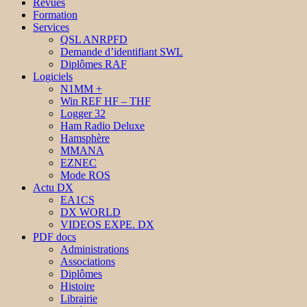
Revues
Formation
Services
QSL ANRPFD
Demande d’identifiant SWL
Diplômes RAF
Logiciels
N1MM +
Win REF HF – THF
Logger 32
Ham Radio Deluxe
Hamsphère
MMANA
EZNEC
Mode ROS
Actu DX
EA1CS
DX WORLD
VIDEOS EXPE. DX
PDF docs
Administrations
Associations
Diplômes
Histoire
Librairie