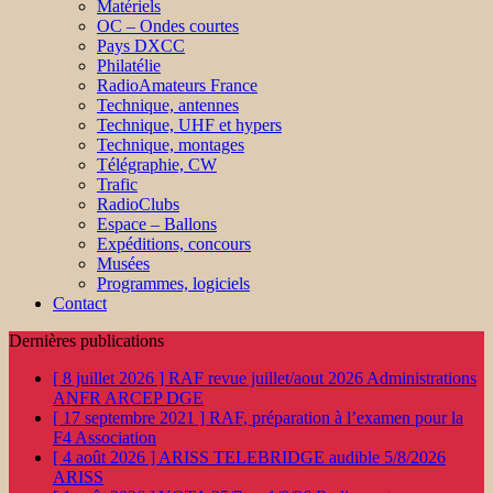
Matériels
OC – Ondes courtes
Pays DXCC
Philatélie
RadioAmateurs France
Technique, antennes
Technique, UHF et hypers
Technique, montages
Télégraphie, CW
Trafic
RadioClubs
Espace – Ballons
Expéditions, concours
Musées
Programmes, logiciels
Contact
Dernières publications
[ 8 juillet 2026 ]
RAF revue juillet/aout 2026
Administrations
ANFR ARCEP DGE
[ 17 septembre 2021 ]
RAF, préparation à l’examen pour la
F4
Association
[ 4 août 2026 ]
ARISS TELEBRIDGE audible 5/8/2026
ARISS