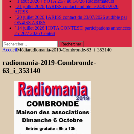
[ 1 août 2026 ]
YOTA 25/7 au 1/8/26
Radioamateurs
[ 21 juillet 2026 ]
ARISS contact audible le 24/07/2026
ARISS
[ 20 juillet 2026 ]
ARISS contact du 23/07/2026 audible par
ON4ISS
ARISS
[ 14 juillet 2026 ]
IOTA CONTEST, participations annoncées
25-26/7 2026
Contest
Rechercher :
Accueil
Média
radiomania-2019-Combronde-63_i_353140
radiomania-2019-Combronde-
63_i_353140