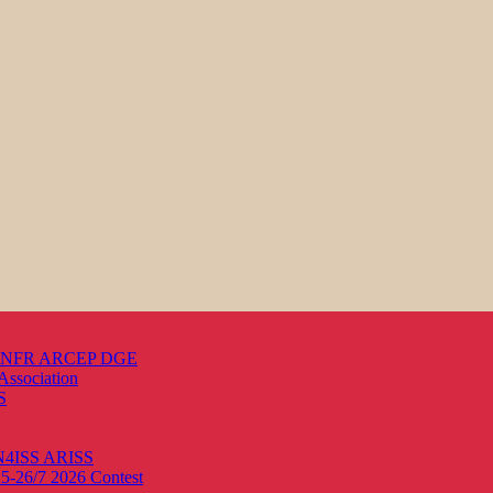
s ANFR ARCEP DGE
Association
S
ON4ISS
ARISS
25-26/7 2026
Contest