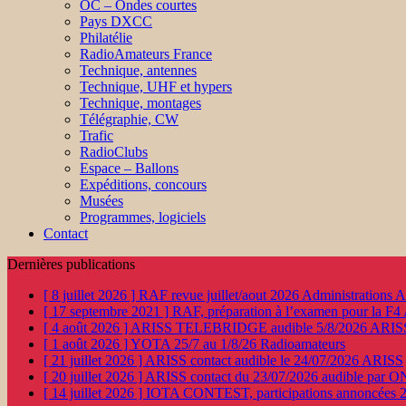
OC – Ondes courtes
Pays DXCC
Philatélie
RadioAmateurs France
Technique, antennes
Technique, UHF et hypers
Technique, montages
Télégraphie, CW
Trafic
RadioClubs
Espace – Ballons
Expéditions, concours
Musées
Programmes, logiciels
Contact
Dernières publications
[ 8 juillet 2026 ]
RAF revue juillet/aout 2026
Administration
[ 17 septembre 2021 ]
RAF, préparation à l’examen pour la F4
[ 4 août 2026 ]
ARISS TELEBRIDGE audible 5/8/2026
ARIS
[ 1 août 2026 ]
YOTA 25/7 au 1/8/26
Radioamateurs
[ 21 juillet 2026 ]
ARISS contact audible le 24/07/2026
ARISS
[ 20 juillet 2026 ]
ARISS contact du 23/07/2026 audible par 
[ 14 juillet 2026 ]
IOTA CONTEST, participations annoncées 