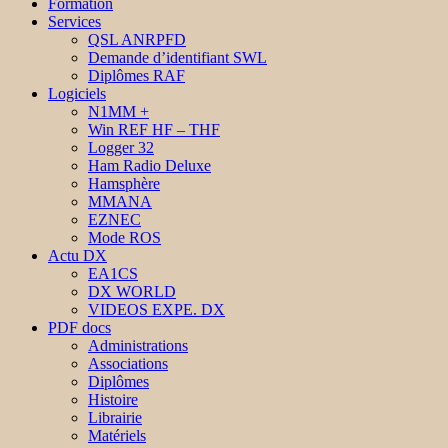
Formation
Services
QSL ANRPFD
Demande d’identifiant SWL
Diplômes RAF
Logiciels
N1MM +
Win REF HF – THF
Logger 32
Ham Radio Deluxe
Hamsphère
MMANA
EZNEC
Mode ROS
Actu DX
EA1CS
DX WORLD
VIDEOS EXPE. DX
PDF docs
Administrations
Associations
Diplômes
Histoire
Librairie
Matériels