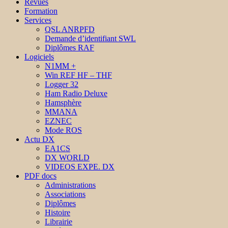
Revues
Formation
Services
QSL ANRPFD
Demande d’identifiant SWL
Diplômes RAF
Logiciels
N1MM +
Win REF HF – THF
Logger 32
Ham Radio Deluxe
Hamsphère
MMANA
EZNEC
Mode ROS
Actu DX
EA1CS
DX WORLD
VIDEOS EXPE. DX
PDF docs
Administrations
Associations
Diplômes
Histoire
Librairie