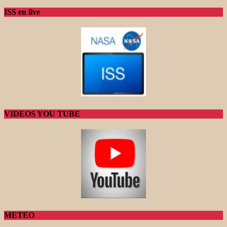
ISS en live
VIDEOS YOU TUBE
METEO