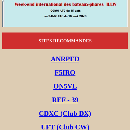
SITES RECOMMANDES
ANRPFD
F5IRO
ON5VL
REF - 39
CDXC (Club DX)
UFT (Club CW)