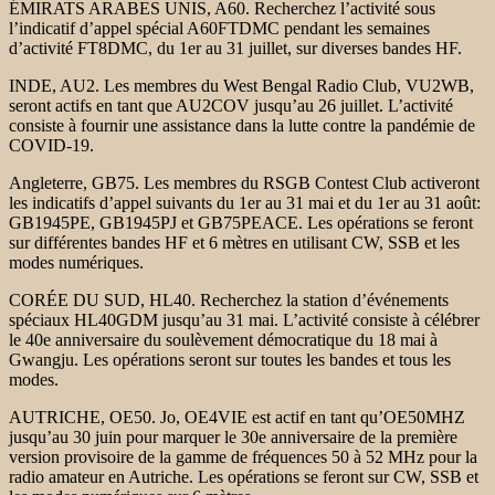
ÉMIRATS ARABES UNIS, A60. Recherchez l’activité sous
l’indicatif d’appel spécial A60FTDMC pendant les semaines
d’activité FT8DMC, du 1er au 31 juillet, sur diverses bandes HF.
INDE, AU2. Les membres du West Bengal Radio Club, VU2WB,
seront actifs en tant que AU2COV jusqu’au 26 juillet. L’activité
consiste à fournir une assistance dans la lutte contre la pandémie de
COVID-19.
Angleterre, GB75. Les membres du RSGB Contest Club activeront
les indicatifs d’appel suivants du 1er au 31 mai et du 1er au 31 août:
GB1945PE, GB1945PJ et GB75PEACE. Les opérations se feront
sur différentes bandes HF et 6 mètres en utilisant CW, SSB et les
modes numériques.
CORÉE DU SUD, HL40. Recherchez la station d’événements
spéciaux HL40GDM jusqu’au 31 mai. L’activité consiste à célébrer
le 40e anniversaire du soulèvement démocratique du 18 mai à
Gwangju. Les opérations seront sur toutes les bandes et tous les
modes.
AUTRICHE, OE50. Jo, OE4VIE est actif en tant qu’OE50MHZ
jusqu’au 30 juin pour marquer le 30e anniversaire de la première
version provisoire de la gamme de fréquences 50 à 52 MHz pour la
radio amateur en Autriche. Les opérations se feront sur CW, SSB et