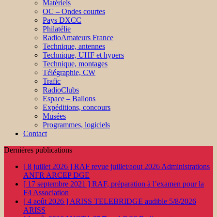
Matériels
OC – Ondes courtes
Pays DXCC
Philatélie
RadioAmateurs France
Technique, antennes
Technique, UHF et hypers
Technique, montages
Télégraphie, CW
Trafic
RadioClubs
Espace – Ballons
Expéditions, concours
Musées
Programmes, logiciels
Contact
Dernières publications
[ 8 juillet 2026 ]
RAF revue juillet/aout 2026
Administrations
ANFR ARCEP DGE
[ 17 septembre 2021 ]
RAF, préparation à l’examen pour la
F4
Association
[ 4 août 2026 ]
ARISS TELEBRIDGE audible 5/8/2026
ARISS