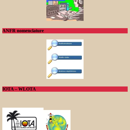
ANFR nomenclature
IOTA – WLOTA