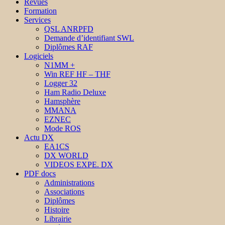
Revues
Formation
Services
QSL ANRPFD
Demande d’identifiant SWL
Diplômes RAF
Logiciels
N1MM +
Win REF HF – THF
Logger 32
Ham Radio Deluxe
Hamsphère
MMANA
EZNEC
Mode ROS
Actu DX
EA1CS
DX WORLD
VIDEOS EXPE. DX
PDF docs
Administrations
Associations
Diplômes
Histoire
Librairie