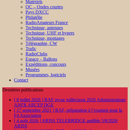
Matériels
OC – Ondes courtes
Pays DXCC
Philatélie
RadioAmateurs France
Technique, antennes
Technique, UHF et hypers
Technique, montages
Télégraphie, CW
Trafic
RadioClubs
Espace – Ballons
Expéditions, concours
Musées
Programmes, logiciels
Contact
Dernières publications
[ 8 juillet 2026 ]
RAF revue juillet/aout 2026
Administrations
ANFR ARCEP DGE
[ 17 septembre 2021 ]
RAF, préparation à l’examen pour la
F4
Association
[ 4 août 2026 ]
ARISS TELEBRIDGE audible 5/8/2026
ARISS