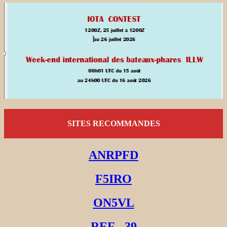
SITES RECOMMANDES
ANRPFD
F5IRO
ON5VL
REF - 39