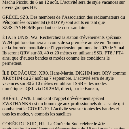
Machu Picchu du 6 au 12 août. L’activité sera de style vacances sur
divers groupes HF.
GRÈCE, SZ3. Des membres de l’Association des radioamateurs du
Péloponnèse occidental (ERDYP) sont actifs en tant que
SZ3STAYHOME pendant cette crise sanitaire.
ÉTATS-UNIS, W2. Recherchez la station d’événements spéciaux
W2H qui fonctionnera au cours de sa première année en l’honneur
de la Journée mondiale de l’hypertension pulmonaire 2020 le 5 mai.
Ils seront QRV sur 80, 40 et 20 mètres en utilisant SSB, FT8 / FT4
ainsi que d’autres bandes et modes comme les conditions le
permettent.
ÎLE DE PÂQUES, XR0. Hans-Martin, DK2HM sera QRV comme
XR0YHM du 27 août au 7 septembre. L’activité sera de style
vacances sur 80 à 10 mètres en utilisant SSB et les modes
numériques. QSL via DK2HM, direct, par le Bureau,
BRÉSIL, ZW8. L’indicatif d’appel d’événement spécial
ZW8THANKS est un hommage aux professionnels de la santé qui
combattent le COVID-19. L’activité sera sur toutes les bandes et
tous les modes, y compris les satellites.
CORÉE DU SUD, HL. La Corée du Sud célèbre le 40e
anniversaire du soulèvement démocratique du 18 mai avec la station