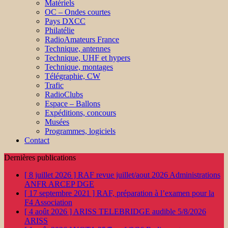
Matériels
OC – Ondes courtes
Pays DXCC
Philatélie
RadioAmateurs France
Technique, antennes
Technique, UHF et hypers
Technique, montages
Télégraphie, CW
Trafic
RadioClubs
Espace – Ballons
Expéditions, concours
Musées
Programmes, logiciels
Contact
Dernières publications
[ 8 juillet 2026 ]
RAF revue juillet/aout 2026
Administrations
ANFR ARCEP DGE
[ 17 septembre 2021 ]
RAF, préparation à l’examen pour la
F4
Association
[ 4 août 2026 ]
ARISS TELEBRIDGE audible 5/8/2026
ARISS