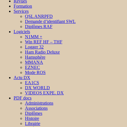
Revues
Formation
Services
QSL ANRPFD
Demande d’identifiant SWL
Diplômes RAF
Logiciels
N1MM +
Win REF HF – THF
Logger 32
Ham Radio Deluxe
Hamsphère
MMANA
EZNEC
Mode ROS
Actu DX
EA1CS
DX WORLD
VIDEOS EXPE. DX
PDF docs
Administrations
Associations
Diplômes
Histoire
Librairie