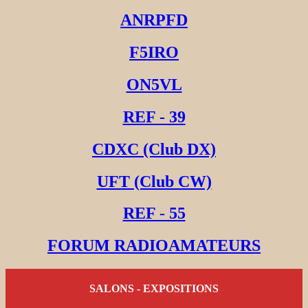
ANRPFD
F5IRO
ON5VL
REF - 39
CDXC (Club DX)
UFT (Club CW)
REF - 55
FORUM RADIOAMATEURS
SALONS - EXPOSITIONS