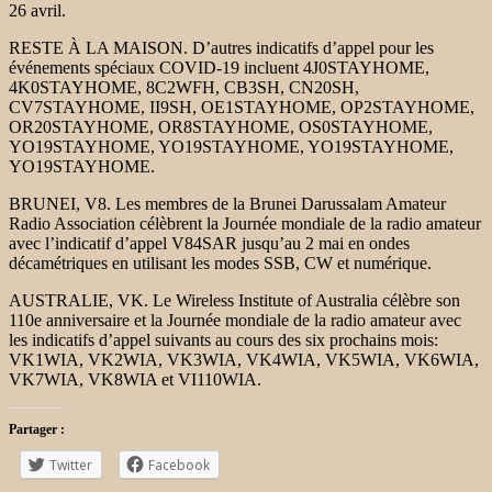
26 avril.
RESTE À LA MAISON. D’autres indicatifs d’appel pour les
événements spéciaux COVID-19 incluent 4J0STAYHOME,
4K0STAYHOME, 8C2WFH, CB3SH, CN20SH,
CV7STAYHOME, II9SH, OE1STAYHOME, OP2STAYHOME,
OR20STAYHOME, OR8STAYHOME, OS0STAYHOME,
YO19STAYHOME, YO19STAYHOME, YO19STAYHOME,
YO19STAYHOME.
BRUNEI, V8. Les membres de la Brunei Darussalam Amateur
Radio Association célèbrent la Journée mondiale de la radio amateur
avec l’indicatif d’appel V84SAR jusqu’au 2 mai en ondes
décamétriques en utilisant les modes SSB, CW et numérique.
AUSTRALIE, VK. Le Wireless Institute of Australia célèbre son
110e anniversaire et la Journée mondiale de la radio amateur avec
les indicatifs d’appel suivants au cours des six prochains mois:
VK1WIA, VK2WIA, VK3WIA, VK4WIA, VK5WIA, VK6WIA,
VK7WIA, VK8WIA et VI110WIA.
Partager :
Twitter
Facebook