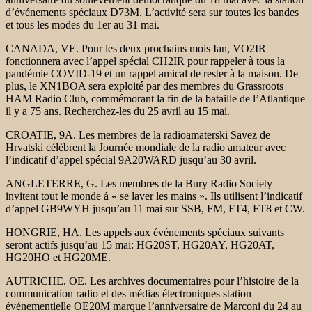
d’événements spéciaux D73M. L’activité sera sur toutes les bandes
et tous les modes du 1er au 31 mai.
CANADA, VE. Pour les deux prochains mois Ian, VO2IR
fonctionnera avec l’appel spécial CH2IR pour rappeler à tous la
pandémie COVID-19 et un rappel amical de rester à la maison. De
plus, le XN1BOA sera exploité par des membres du Grassroots
HAM Radio Club, commémorant la fin de la bataille de l’Atlantique
il y a 75 ans. Recherchez-les du 25 avril au 15 mai.
CROATIE, 9A. Les membres de la radioamaterski Savez de
Hrvatski célèbrent la Journée mondiale de la radio amateur avec
l’indicatif d’appel spécial 9A20WARD jusqu’au 30 avril.
ANGLETERRE, G. Les membres de la Bury Radio Society
invitent tout le monde à « se laver les mains ». Ils utilisent l’indicatif
d’appel GB9WYH jusqu’au 11 mai sur SSB, FM, FT4, FT8 et CW.
HONGRIE, HA. Les appels aux événements spéciaux suivants
seront actifs jusqu’au 15 mai: HG20ST, HG20AY, HG20AT,
HG20HO et HG20ME.
AUTRICHE, OE. Les archives documentaires pour l’histoire de la
communication radio et des médias électroniques station
événementielle OE20M marque l’anniversaire de Marconi du 24 au