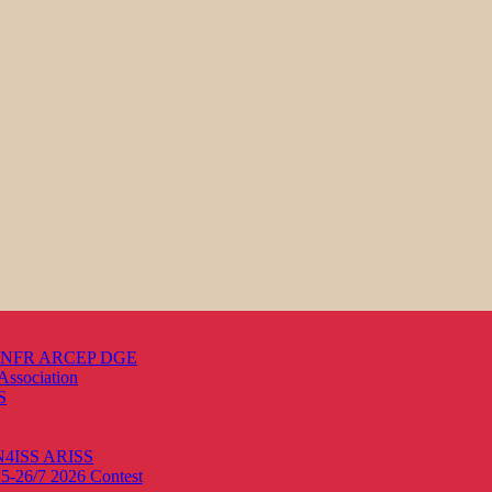
s ANFR ARCEP DGE
Association
S
ON4ISS
ARISS
25-26/7 2026
Contest