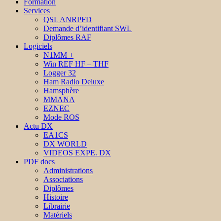
Formation
Services
QSL ANRPFD
Demande d’identifiant SWL
Diplômes RAF
Logiciels
N1MM +
Win REF HF – THF
Logger 32
Ham Radio Deluxe
Hamsphère
MMANA
EZNEC
Mode ROS
Actu DX
EA1CS
DX WORLD
VIDEOS EXPE. DX
PDF docs
Administrations
Associations
Diplômes
Histoire
Librairie
Matériels