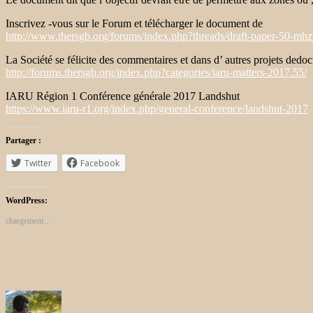
Inscrivez -vous sur le Forum et télécharger le document de
http://www.thersgb.org/forums/index.php?threads/draft-paper-50-mhz
La Société se
félicite des
commentaires et dans d’
autres projets de
doc
http://forums.thersgb.org/index.php?categories/iaru-matters-2017.55/
IARU Région 1 Conférence générale 2017 Landshut
https://www.iaru-r1.org/index.php/general-conference/landshut-2017
Partager :
Twitter
Facebook
WordPress:
chargement…