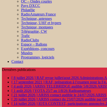
OC – Ondes courtes
Pays DXCC
Philatélie
RadioAmateurs France
Technique, antennes
Technique, UHF et hypers
Technique, montages
Télégraphie, CW
Trafic
RadioClubs
Espace – Ballons
Expéditions, concours
Musées
Programmes, logiciels
Contact
Dernières publications
[ 8 juillet 2026 ]
RAF revue juillet/aout 2026
Administration
[ 17 septembre 2021 ]
RAF, préparation à l’examen pour la F4
[ 4 août 2026 ]
ARISS TELEBRIDGE audible 5/8/2026
ARIS
[ 1 août 2026 ]
YOTA 25/7 au 1/8/26
Radioamateurs
[ 21 juillet 2026 ]
ARISS contact audible le 24/07/2026
ARISS
[ 20 juillet 2026 ]
ARISS contact du 23/07/2026 audible par 
[ 14 juillet 2026 ]
IOTA CONTEST, participations annoncées 