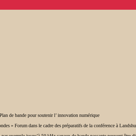
n de bande pour soutenir l’ innovation numérique
ndes » Forum dans le cadre des préparatifs de la conférence à Landshu
 , par exemple jusqu’à 50 kHz canaux de bande passante peuvent être dis