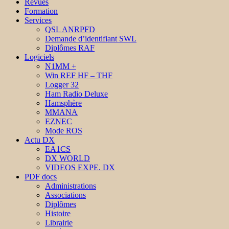
Revues
Formation
Services
QSL ANRPFD
Demande d’identifiant SWL
Diplômes RAF
Logiciels
N1MM +
Win REF HF – THF
Logger 32
Ham Radio Deluxe
Hamsphère
MMANA
EZNEC
Mode ROS
Actu DX
EA1CS
DX WORLD
VIDEOS EXPE. DX
PDF docs
Administrations
Associations
Diplômes
Histoire
Librairie