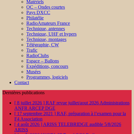
Matériels
OC – Ondes courtes
Pays DXCC
Philatélie
RadioAmateurs France
Technique, antennes
Technique, UHF et hypers
Technique, montages
Télégraphie, CW
Trafic
RadioClubs
Espace – Ballons
Expéditions, concours
Musées
Programmes, logiciels
Contact
Dernières publications
[ 8 juillet 2026 ]
RAF revue juillet/aout 2026
Administrations
ANFR ARCEP DGE
[ 17 septembre 2021 ]
RAF, préparation à l’examen pour la
F4
Association
[ 4 août 2026 ]
ARISS TELEBRIDGE audible 5/8/2026
ARISS