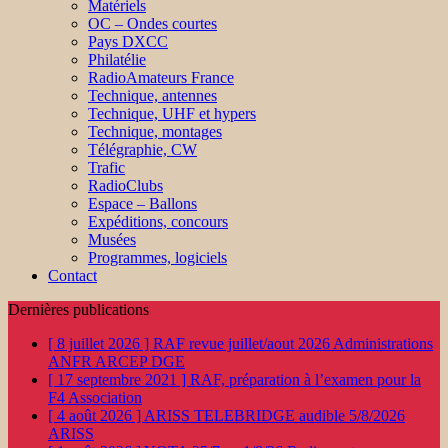
Matériels
OC – Ondes courtes
Pays DXCC
Philatélie
RadioAmateurs France
Technique, antennes
Technique, UHF et hypers
Technique, montages
Télégraphie, CW
Trafic
RadioClubs
Espace – Ballons
Expéditions, concours
Musées
Programmes, logiciels
Contact
Dernières publications
[ 8 juillet 2026 ]
RAF revue juillet/aout 2026
Administrations
ANFR ARCEP DGE
[ 17 septembre 2021 ]
RAF, préparation à l’examen pour la
F4
Association
[ 4 août 2026 ]
ARISS TELEBRIDGE audible 5/8/2026
ARISS