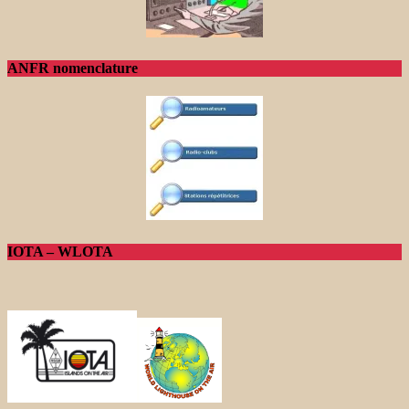
ANFR nomenclature
IOTA – WLOTA