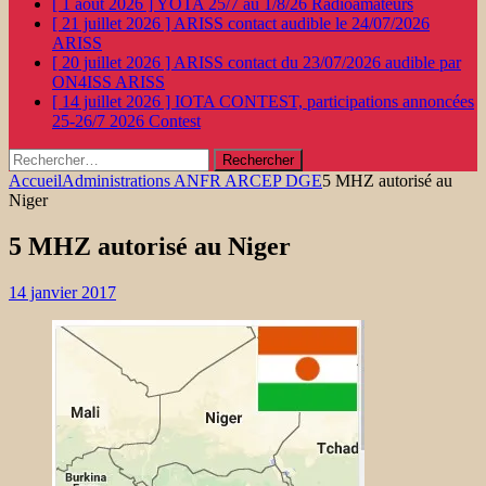
[ 1 août 2026 ]
YOTA 25/7 au 1/8/26
Radioamateurs
[ 21 juillet 2026 ]
ARISS contact audible le 24/07/2026
ARISS
[ 20 juillet 2026 ]
ARISS contact du 23/07/2026 audible par
ON4ISS
ARISS
[ 14 juillet 2026 ]
IOTA CONTEST, participations annoncées
25-26/7 2026
Contest
Rechercher :
Accueil
Administrations ANFR ARCEP DGE
5 MHZ autorisé au
Niger
5 MHZ autorisé au Niger
14 janvier 2017