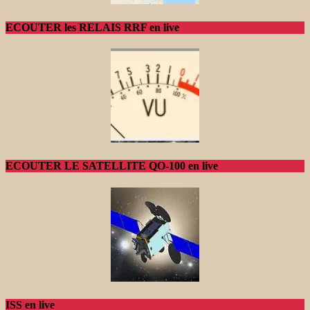
ECOUTER les RELAIS RRF en live
ECOUTER LE SATELLITE QO-100 en live
ISS en live