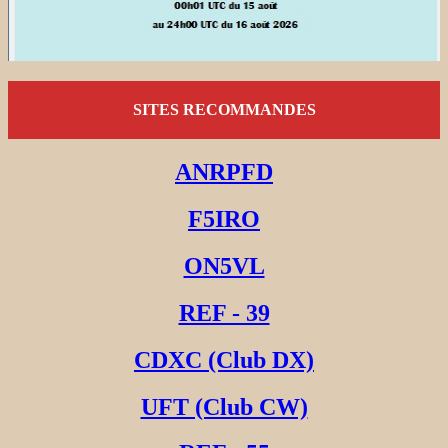
SITES RECOMMANDES
ANRPFD
F5IRO
ON5VL
REF - 39
CDXC (Club DX)
UFT (Club CW)