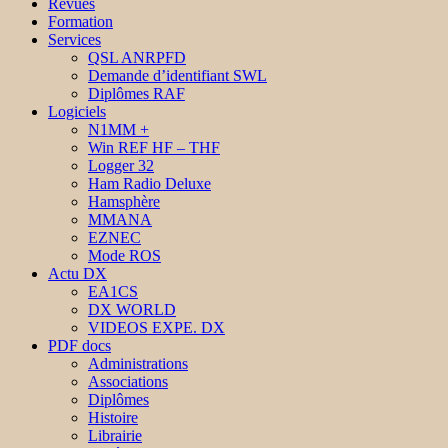
Revues
Formation
Services
QSL ANRPFD
Demande d’identifiant SWL
Diplômes RAF
Logiciels
N1MM +
Win REF HF – THF
Logger 32
Ham Radio Deluxe
Hamsphère
MMANA
EZNEC
Mode ROS
Actu DX
EA1CS
DX WORLD
VIDEOS EXPE. DX
PDF docs
Administrations
Associations
Diplômes
Histoire
Librairie