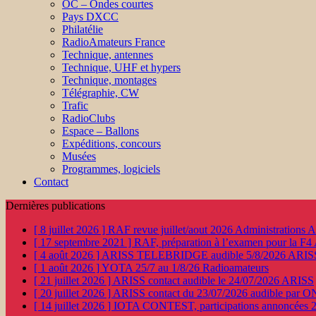
OC – Ondes courtes
Pays DXCC
Philatélie
RadioAmateurs France
Technique, antennes
Technique, UHF et hypers
Technique, montages
Télégraphie, CW
Trafic
RadioClubs
Espace – Ballons
Expéditions, concours
Musées
Programmes, logiciels
Contact
Dernières publications
[ 8 juillet 2026 ]
RAF revue juillet/aout 2026
Administration
[ 17 septembre 2021 ]
RAF, préparation à l’examen pour la F4
[ 4 août 2026 ]
ARISS TELEBRIDGE audible 5/8/2026
ARIS
[ 1 août 2026 ]
YOTA 25/7 au 1/8/26
Radioamateurs
[ 21 juillet 2026 ]
ARISS contact audible le 24/07/2026
ARISS
[ 20 juillet 2026 ]
ARISS contact du 23/07/2026 audible par 
[ 14 juillet 2026 ]
IOTA CONTEST, participations annoncées 