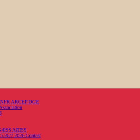
s ANFR ARCEP DGE
Association
S
ON4ISS
ARISS
25-26/7 2026
Contest