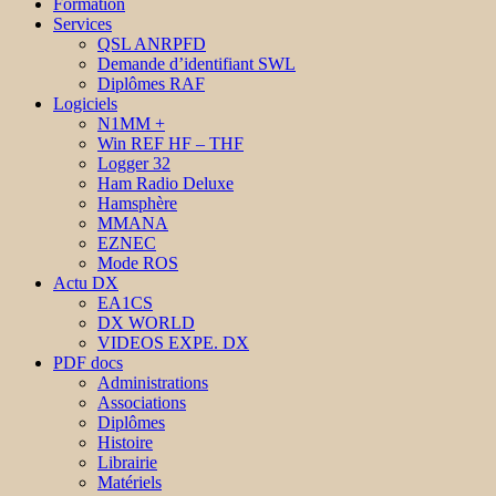
Formation
Services
QSL ANRPFD
Demande d’identifiant SWL
Diplômes RAF
Logiciels
N1MM +
Win REF HF – THF
Logger 32
Ham Radio Deluxe
Hamsphère
MMANA
EZNEC
Mode ROS
Actu DX
EA1CS
DX WORLD
VIDEOS EXPE. DX
PDF docs
Administrations
Associations
Diplômes
Histoire
Librairie
Matériels