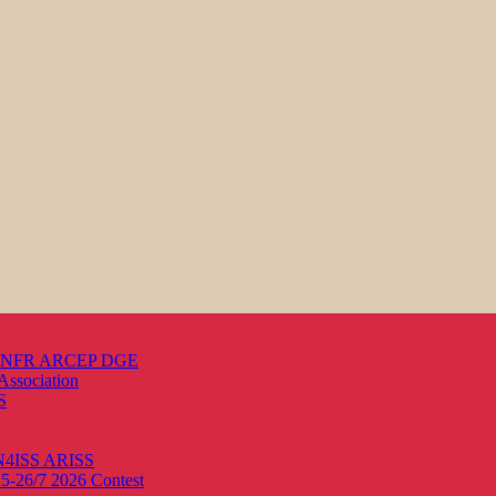
s ANFR ARCEP DGE
Association
S
ON4ISS
ARISS
25-26/7 2026
Contest