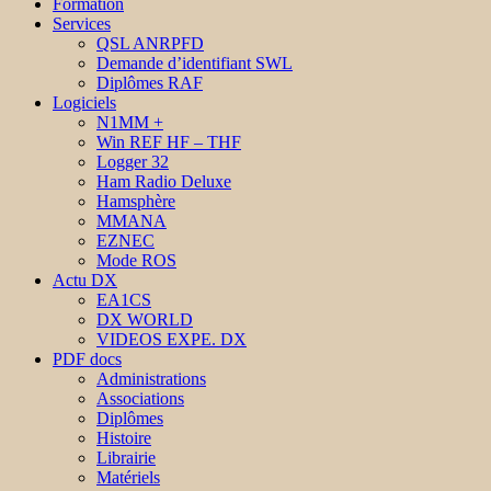
Formation
Services
QSL ANRPFD
Demande d’identifiant SWL
Diplômes RAF
Logiciels
N1MM +
Win REF HF – THF
Logger 32
Ham Radio Deluxe
Hamsphère
MMANA
EZNEC
Mode ROS
Actu DX
EA1CS
DX WORLD
VIDEOS EXPE. DX
PDF docs
Administrations
Associations
Diplômes
Histoire
Librairie
Matériels