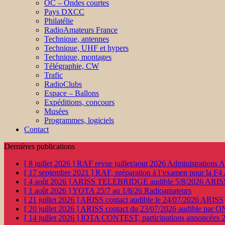
OC – Ondes courtes
Pays DXCC
Philatélie
RadioAmateurs France
Technique, antennes
Technique, UHF et hypers
Technique, montages
Télégraphie, CW
Trafic
RadioClubs
Espace – Ballons
Expéditions, concours
Musées
Programmes, logiciels
Contact
Dernières publications
[ 8 juillet 2026 ]
RAF revue juillet/aout 2026
Administration
[ 17 septembre 2021 ]
RAF, préparation à l’examen pour la F4
[ 4 août 2026 ]
ARISS TELEBRIDGE audible 5/8/2026
ARIS
[ 1 août 2026 ]
YOTA 25/7 au 1/8/26
Radioamateurs
[ 21 juillet 2026 ]
ARISS contact audible le 24/07/2026
ARISS
[ 20 juillet 2026 ]
ARISS contact du 23/07/2026 audible par 
[ 14 juillet 2026 ]
IOTA CONTEST, participations annoncées 