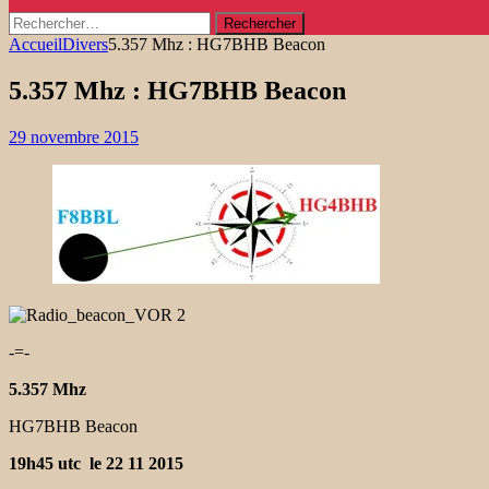
Rechercher :
Accueil
Divers
5.357 Mhz : HG7BHB Beacon
5.357 Mhz : HG7BHB Beacon
29 novembre 2015
-=-
5.357 Mhz
HG7BHB Beacon
19h45 utc
le 22 11 2015