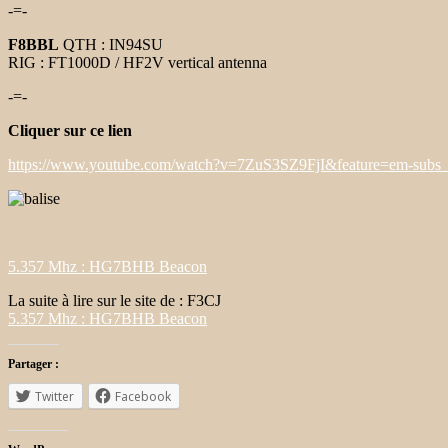
-=-
F8BBL
QTH : IN94SU
RIG : FT1000D / HF2V vertical antenna
-=-
Cliquer sur ce lien
https://www.youtube.com/watch?v=7ZuS3SZ9FjI&feature=em-subs_
5.357 Mhz : HG7BHB Beacon
La suite à lire sur le site de : F3CJ
5.357 Mhz : HG7BHB Beacon
Partager :
Twitter
Facebook