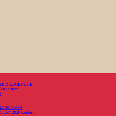
s ANFR ARCEP DGE
Association
S
ON4ISS
ARISS
25-26/7 2026
Contest