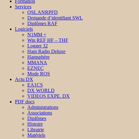
Formation
Services
QSL ANRPFD
Demande d’identifiant SWL
Diplômes RAF
Logiciels
N1MM +
Win REF HF – THF
Logger 32
Ham Radio Deluxe
Hamsphère
MMANA
EZNEC
Mode ROS
Actu DX
EA1CS
DX WORLD
VIDEOS EXPE. DX
PDF docs
Administrations
Associations
Diplômes
Histoire
Librairie
Matériels