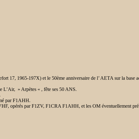
 17, 1965-197X) et le 50ème anniversaire de l’ AETA sur la base aéri
 L’Air, » Arpètes « , fête ses 50 ANS.
.
nimé par F1AHH.
ion VHF, opérés par F1ZV, F1CRA F1AHH, et les OM éventuellement pré