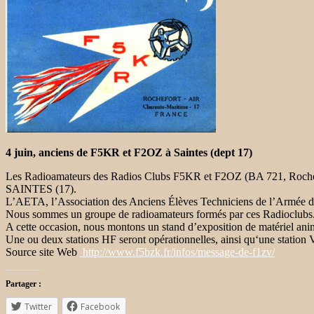
4 juin, anciens de F5KR et F2OZ à Saintes (dept 17)
Les Radioamateurs des Radios Clubs F5KR et F2OZ (BA 721, Rochefort
SAINTES (17).
L’AETA, l’Association des Anciens Élèves Techniciens de l’Armée de
Nous sommes un groupe de radioamateurs formés par ces Radioclubs
A cette occasion, nous montons un stand d’exposition de matériel a
Une ou deux stations HF seront opérationnelles, ainsi qu‘une stat
Source site Web
http://www.f5bzk.fr/infos/message-de-f1zv/
Partager :
Twitter
Facebook