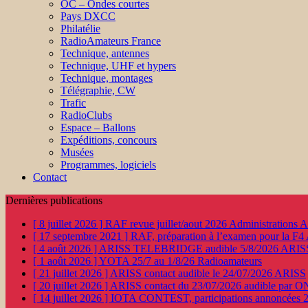
OC – Ondes courtes
Pays DXCC
Philatélie
RadioAmateurs France
Technique, antennes
Technique, UHF et hypers
Technique, montages
Télégraphie, CW
Trafic
RadioClubs
Espace – Ballons
Expéditions, concours
Musées
Programmes, logiciels
Contact
Dernières publications
[ 8 juillet 2026 ]
RAF revue juillet/aout 2026
Administration
[ 17 septembre 2021 ]
RAF, préparation à l’examen pour la F4
[ 4 août 2026 ]
ARISS TELEBRIDGE audible 5/8/2026
ARIS
[ 1 août 2026 ]
YOTA 25/7 au 1/8/26
Radioamateurs
[ 21 juillet 2026 ]
ARISS contact audible le 24/07/2026
ARISS
[ 20 juillet 2026 ]
ARISS contact du 23/07/2026 audible par 
[ 14 juillet 2026 ]
IOTA CONTEST, participations annoncées 