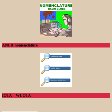
ANFR nomenclature
IOTA – WLOTA