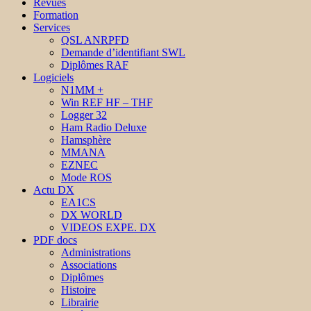
Revues
Formation
Services
QSL ANRPFD
Demande d’identifiant SWL
Diplômes RAF
Logiciels
N1MM +
Win REF HF – THF
Logger 32
Ham Radio Deluxe
Hamsphère
MMANA
EZNEC
Mode ROS
Actu DX
EA1CS
DX WORLD
VIDEOS EXPE. DX
PDF docs
Administrations
Associations
Diplômes
Histoire
Librairie