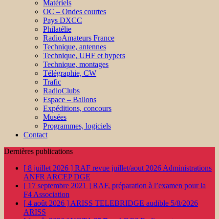
Matériels
OC – Ondes courtes
Pays DXCC
Philatélie
RadioAmateurs France
Technique, antennes
Technique, UHF et hypers
Technique, montages
Télégraphie, CW
Trafic
RadioClubs
Espace – Ballons
Expéditions, concours
Musées
Programmes, logiciels
Contact
Dernières publications
[ 8 juillet 2026 ]
RAF revue juillet/aout 2026
Administrations
ANFR ARCEP DGE
[ 17 septembre 2021 ]
RAF, préparation à l’examen pour la
F4
Association
[ 4 août 2026 ]
ARISS TELEBRIDGE audible 5/8/2026
ARISS