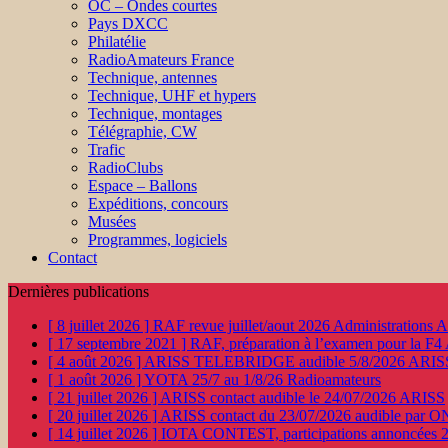
OC – Ondes courtes
Pays DXCC
Philatélie
RadioAmateurs France
Technique, antennes
Technique, UHF et hypers
Technique, montages
Télégraphie, CW
Trafic
RadioClubs
Espace – Ballons
Expéditions, concours
Musées
Programmes, logiciels
Contact
Dernières publications
[ 8 juillet 2026 ]
RAF revue juillet/aout 2026
Administration
[ 17 septembre 2021 ]
RAF, préparation à l’examen pour la F4
[ 4 août 2026 ]
ARISS TELEBRIDGE audible 5/8/2026
ARIS
[ 1 août 2026 ]
YOTA 25/7 au 1/8/26
Radioamateurs
[ 21 juillet 2026 ]
ARISS contact audible le 24/07/2026
ARISS
[ 20 juillet 2026 ]
ARISS contact du 23/07/2026 audible par 
[ 14 juillet 2026 ]
IOTA CONTEST, participations annoncées 