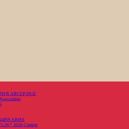
s ANFR ARCEP DGE
Association
S
ON4ISS
ARISS
25-26/7 2026
Contest