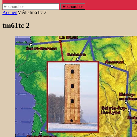
Rechercher :
Accueil
Média
tm61tc 2
tm61tc 2