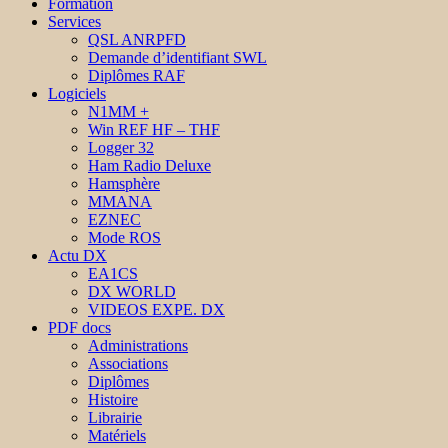
Formation
Services
QSL ANRPFD
Demande d’identifiant SWL
Diplômes RAF
Logiciels
N1MM +
Win REF HF – THF
Logger 32
Ham Radio Deluxe
Hamsphère
MMANA
EZNEC
Mode ROS
Actu DX
EA1CS
DX WORLD
VIDEOS EXPE. DX
PDF docs
Administrations
Associations
Diplômes
Histoire
Librairie
Matériels