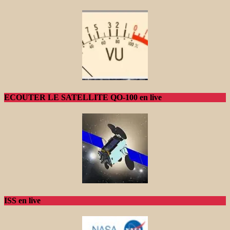
ECOUTER LE SATELLITE QO-100 en live
ISS en live