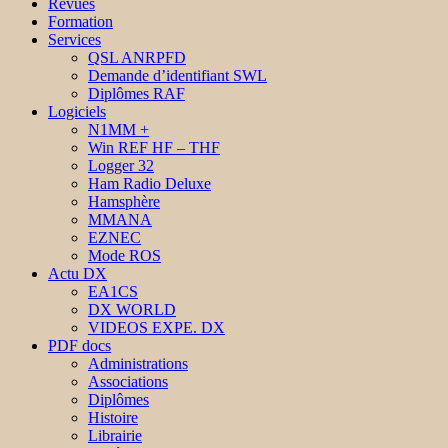
Revues
Formation
Services
QSL ANRPFD
Demande d’identifiant SWL
Diplômes RAF
Logiciels
N1MM +
Win REF HF – THF
Logger 32
Ham Radio Deluxe
Hamsphère
MMANA
EZNEC
Mode ROS
Actu DX
EA1CS
DX WORLD
VIDEOS EXPE. DX
PDF docs
Administrations
Associations
Diplômes
Histoire
Librairie