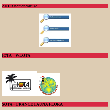
ANFR nomenclature
IOTA – WLOTA
SOTA – FRANCE FAUNA FLORA