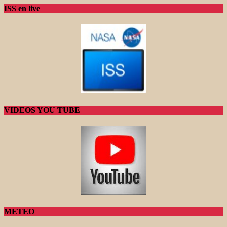
ISS en live
VIDEOS YOU TUBE
METEO