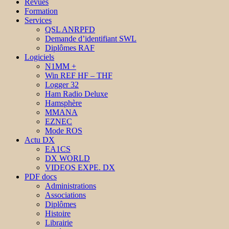
Revues
Formation
Services
QSL ANRPFD
Demande d’identifiant SWL
Diplômes RAF
Logiciels
N1MM +
Win REF HF – THF
Logger 32
Ham Radio Deluxe
Hamsphère
MMANA
EZNEC
Mode ROS
Actu DX
EA1CS
DX WORLD
VIDEOS EXPE. DX
PDF docs
Administrations
Associations
Diplômes
Histoire
Librairie