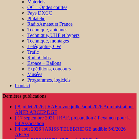
Matériels
OC – Ondes courtes
Pays DXCC
Philatélie
RadioAmateurs France
Technique, antennes
Technique, UHF et hypers
Technique, montages
Télégraphie, CW
Trafic
RadioClubs
Espace – Ballons
Expéditions, concours
Musées
Programmes, logiciels
Contact
Dernières publications
[ 8 juillet 2026 ]
RAF revue juillet/aout 2026
Administrations
ANFR ARCEP DGE
[ 17 septembre 2021 ]
RAF, préparation à l’examen pour la
F4
Association
[ 4 août 2026 ]
ARISS TELEBRIDGE audible 5/8/2026
ARISS