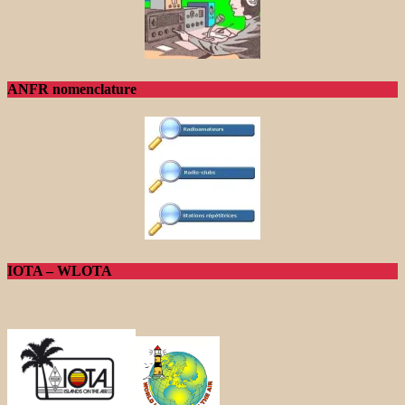
ANFR nomenclature
IOTA – WLOTA