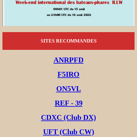
SITES RECOMMANDES
ANRPFD
F5IRO
ON5VL
REF - 39
CDXC (Club DX)
UFT (Club CW)