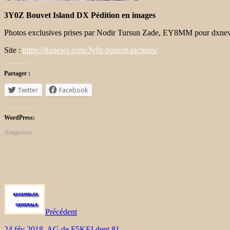
3Y0Z Bouvet Island DX Pédition en images
Photos exclusives prises par Nodir Tursun Zade, EY8MM pour dxnews
Site :
https://dxnews.com/3y0z-bouvet-pictures/
Partager :
Twitter
Facebook
WordPress:
chargement…
Précédent
24 fév 2018, AG de F5KEI dept 81