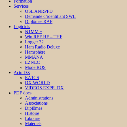
Formation
Services
QSL ANRPFD
Demande d’identifiant SWL
Diplômes RAF
Logiciels
N1MM +
Win REF HF – THF
Logger 32
Ham Radio Deluxe
Hamsphère
MMANA
EZNEC
Mode ROS
Actu DX
EA1CS
DX WORLD
VIDEOS EXPE. DX
PDF docs
Administrations
Associations
Diplômes
Histoire
Librairie
Matériels