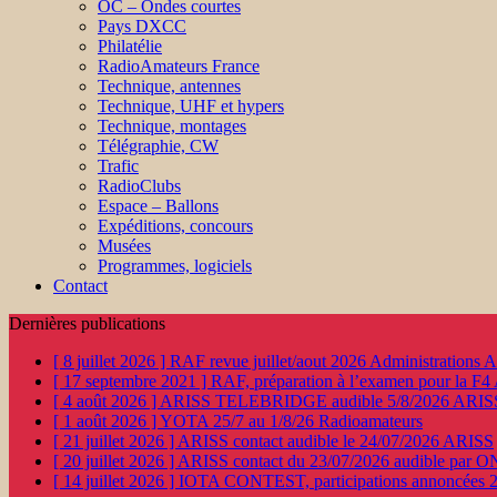
OC – Ondes courtes
Pays DXCC
Philatélie
RadioAmateurs France
Technique, antennes
Technique, UHF et hypers
Technique, montages
Télégraphie, CW
Trafic
RadioClubs
Espace – Ballons
Expéditions, concours
Musées
Programmes, logiciels
Contact
Dernières publications
[ 8 juillet 2026 ]
RAF revue juillet/aout 2026
Administration
[ 17 septembre 2021 ]
RAF, préparation à l’examen pour la F4
[ 4 août 2026 ]
ARISS TELEBRIDGE audible 5/8/2026
ARIS
[ 1 août 2026 ]
YOTA 25/7 au 1/8/26
Radioamateurs
[ 21 juillet 2026 ]
ARISS contact audible le 24/07/2026
ARISS
[ 20 juillet 2026 ]
ARISS contact du 23/07/2026 audible par 
[ 14 juillet 2026 ]
IOTA CONTEST, participations annoncées 