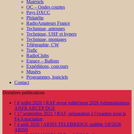
Matériels
OC – Ondes courtes
Pays DXCC
Philatélie
RadioAmateurs France
Technique, antennes
Technique, UHF et hypers
Technique, montages
Télégraphie, CW
Trafic
RadioClubs
Espace – Ballons
Expéditions, concours
Musées
Programmes, logiciels
Contact
Dernières publications
[ 8 juillet 2026 ]
RAF revue juillet/aout 2026
Administrations
ANFR ARCEP DGE
[ 17 septembre 2021 ]
RAF, préparation à l’examen pour la
F4
Association
[ 4 août 2026 ]
ARISS TELEBRIDGE audible 5/8/2026
ARISS