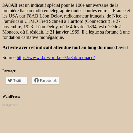
3A8AB
est un indicatif spécial pour le 100e anniversaire de la
première liaison radio en télégraphie ondes courtes entre la France et
les USA par F8AB Léon Deloy, radioamateur français, de Nice, et
l’américain U1MO Fred Schnell à Hartford (Connecticut) le 27
novembre, 1923. Léon Deloy, né le 4 février 1894, est décédé à
Monaco, où il résidait, le 21 janvier 1969. Il a légué sa fortune à une
fondation caritative monégasque.
Activité avec cet indicatif attendue tout au long du mois d’avril
Source
https://www.dx-world.net/3a8ab-monaco/
Partager :
Twitter
Facebook
WordPress:
chargement…