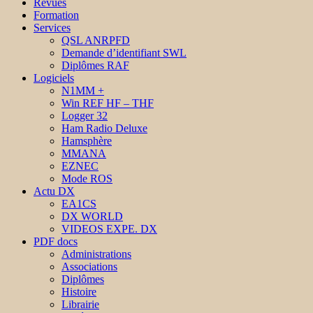
Revues
Formation
Services
QSL ANRPFD
Demande d’identifiant SWL
Diplômes RAF
Logiciels
N1MM +
Win REF HF – THF
Logger 32
Ham Radio Deluxe
Hamsphère
MMANA
EZNEC
Mode ROS
Actu DX
EA1CS
DX WORLD
VIDEOS EXPE. DX
PDF docs
Administrations
Associations
Diplômes
Histoire
Librairie