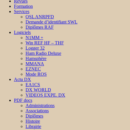
Revues
Formation
Services
QSL ANRPFD
Demande d’identifiant SWL
Diplômes RAF
Logiciels
N1MM +
Win REF HF – THF
Logger 32
Ham Radio Deluxe
Hamsphère
MMANA
EZNEC
Mode ROS
Actu DX
EA1CS
DX WORLD
VIDEOS EXPE. DX
PDF docs
Administrations
Associations
Diplômes
Histoire
Librairie