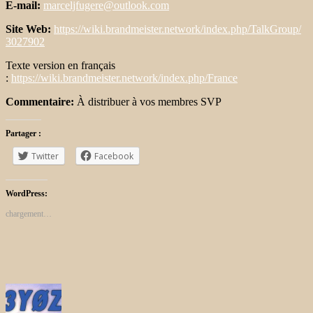
E-mail:
marceljfugere@outlook.com
Site Web:
https://wiki.brandmeister.
network/index.php/TalkGroup/
3027902
Texte version en français
:
https://wiki.brandmeister.network/index.php/France
Commentaire:
À distribuer à vos membres SVP
Partager :
Twitter
Facebook
WordPress:
chargement…