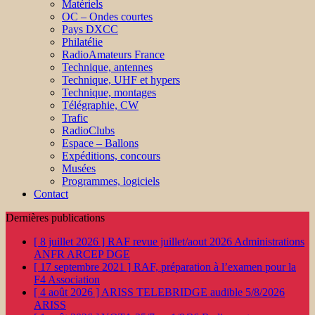
Matériels
OC – Ondes courtes
Pays DXCC
Philatélie
RadioAmateurs France
Technique, antennes
Technique, UHF et hypers
Technique, montages
Télégraphie, CW
Trafic
RadioClubs
Espace – Ballons
Expéditions, concours
Musées
Programmes, logiciels
Contact
Dernières publications
[ 8 juillet 2026 ]
RAF revue juillet/aout 2026
Administrations
ANFR ARCEP DGE
[ 17 septembre 2021 ]
RAF, préparation à l’examen pour la
F4
Association
[ 4 août 2026 ]
ARISS TELEBRIDGE audible 5/8/2026
ARISS