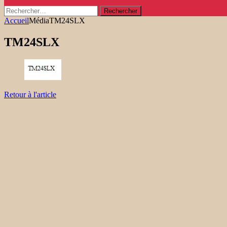
Rechercher :
Accueil
Média
TM24SLX
TM24SLX
Retour à l'article