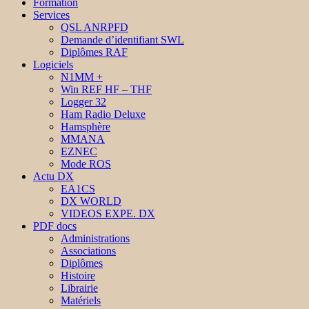
Formation
Services
QSL ANRPFD
Demande d’identifiant SWL
Diplômes RAF
Logiciels
N1MM +
Win REF HF – THF
Logger 32
Ham Radio Deluxe
Hamsphère
MMANA
EZNEC
Mode ROS
Actu DX
EA1CS
DX WORLD
VIDEOS EXPE. DX
PDF docs
Administrations
Associations
Diplômes
Histoire
Librairie
Matériels