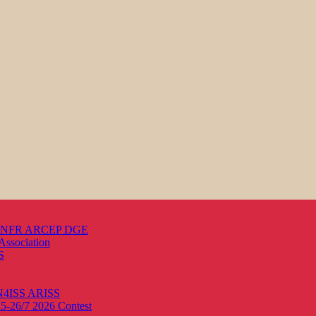
s ANFR ARCEP DGE
Association
S
ON4ISS
ARISS
25-26/7 2026
Contest