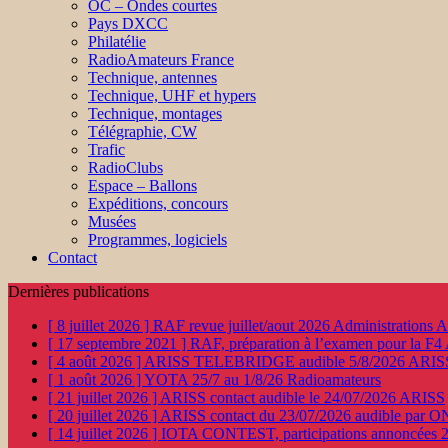
OC – Ondes courtes
Pays DXCC
Philatélie
RadioAmateurs France
Technique, antennes
Technique, UHF et hypers
Technique, montages
Télégraphie, CW
Trafic
RadioClubs
Espace – Ballons
Expéditions, concours
Musées
Programmes, logiciels
Contact
Dernières publications
[ 8 juillet 2026 ]
RAF revue juillet/aout 2026
Administration
[ 17 septembre 2021 ]
RAF, préparation à l’examen pour la F4
[ 4 août 2026 ]
ARISS TELEBRIDGE audible 5/8/2026
ARIS
[ 1 août 2026 ]
YOTA 25/7 au 1/8/26
Radioamateurs
[ 21 juillet 2026 ]
ARISS contact audible le 24/07/2026
ARISS
[ 20 juillet 2026 ]
ARISS contact du 23/07/2026 audible par 
[ 14 juillet 2026 ]
IOTA CONTEST, participations annoncées 