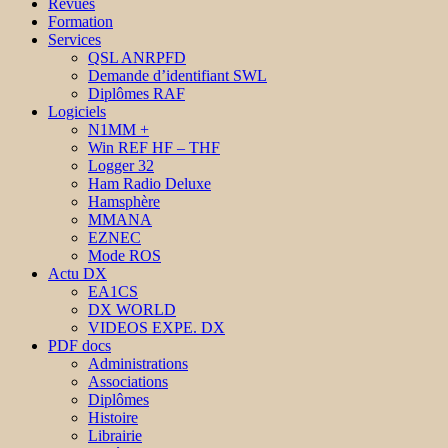
Revues
Formation
Services
QSL ANRPFD
Demande d’identifiant SWL
Diplômes RAF
Logiciels
N1MM +
Win REF HF – THF
Logger 32
Ham Radio Deluxe
Hamsphère
MMANA
EZNEC
Mode ROS
Actu DX
EA1CS
DX WORLD
VIDEOS EXPE. DX
PDF docs
Administrations
Associations
Diplômes
Histoire
Librairie