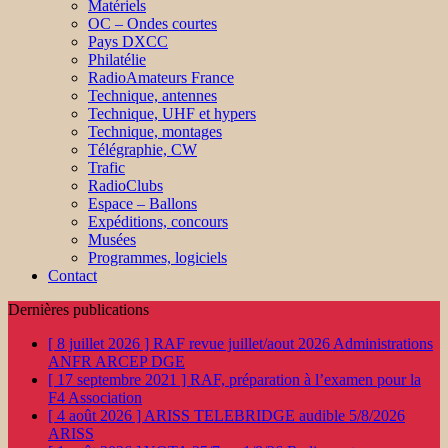
Matériels
OC – Ondes courtes
Pays DXCC
Philatélie
RadioAmateurs France
Technique, antennes
Technique, UHF et hypers
Technique, montages
Télégraphie, CW
Trafic
RadioClubs
Espace – Ballons
Expéditions, concours
Musées
Programmes, logiciels
Contact
Dernières publications
[ 8 juillet 2026 ]
RAF revue juillet/aout 2026
Administrations
ANFR ARCEP DGE
[ 17 septembre 2021 ]
RAF, préparation à l’examen pour la
F4
Association
[ 4 août 2026 ]
ARISS TELEBRIDGE audible 5/8/2026
ARISS