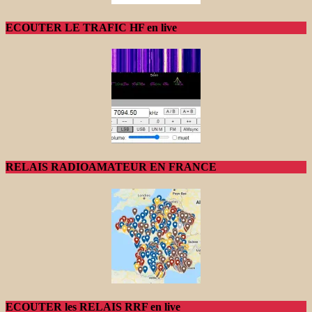
ECOUTER LE TRAFIC HF en live
RELAIS RADIOAMATEUR EN FRANCE
ECOUTER les RELAIS RRF en live