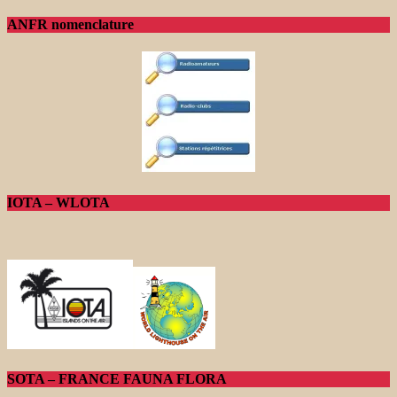
ANFR nomenclature
IOTA – WLOTA
SOTA – FRANCE FAUNA FLORA