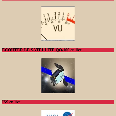
ECOUTER LE SATELLITE QO-100 en live
ISS en live