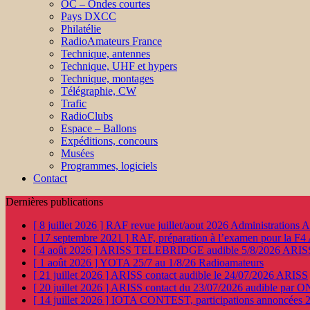
OC – Ondes courtes
Pays DXCC
Philatélie
RadioAmateurs France
Technique, antennes
Technique, UHF et hypers
Technique, montages
Télégraphie, CW
Trafic
RadioClubs
Espace – Ballons
Expéditions, concours
Musées
Programmes, logiciels
Contact
Dernières publications
[ 8 juillet 2026 ]
RAF revue juillet/aout 2026
Administration
[ 17 septembre 2021 ]
RAF, préparation à l’examen pour la F4
[ 4 août 2026 ]
ARISS TELEBRIDGE audible 5/8/2026
ARIS
[ 1 août 2026 ]
YOTA 25/7 au 1/8/26
Radioamateurs
[ 21 juillet 2026 ]
ARISS contact audible le 24/07/2026
ARISS
[ 20 juillet 2026 ]
ARISS contact du 23/07/2026 audible par 
[ 14 juillet 2026 ]
IOTA CONTEST, participations annoncées 