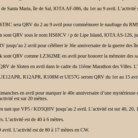
 Maria, île de Sal, IOTA AF-086, du 1er au 9 avril. L’activité sera 
 sera QRV du 2 au 9 avril pour commémorer le naufrage du RMS Ti
t QRV sous le nom HS8JCV / p de Lipe Island, IOTA AS-126, jusqu’au
u’au 2 avril pour célébrer le 36e anniversaire de la guerre des île
 sont QRV comme LZ362ME en avril pour honorer la mémoire des sai
 de Sloten en avril dans le cadre du 11ème Marathon des Villes. L’ac
12APR, R12APR, R108M et UE57G seront QRV du 1er au 15 avril po
s en avril pour marquer le 40e anniversaire d’une mystérieuse expl
ctivité est sur 20 mètres.
 que VP5 / KD5QHV jusqu’au 2 avril. L’activité est sur 40, 20, 1
activité est de 40 à 6 mètres.
. L’activité est de 80 à 17 mètres en CW.