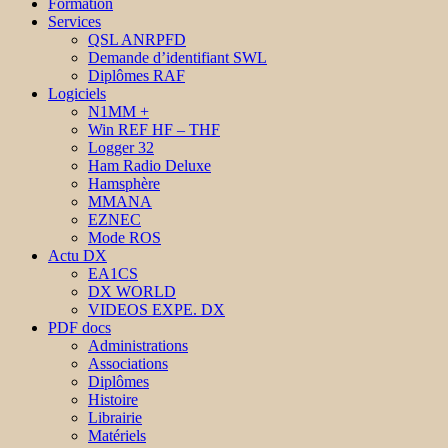
Formation
Services
QSL ANRPFD
Demande d’identifiant SWL
Diplômes RAF
Logiciels
N1MM +
Win REF HF – THF
Logger 32
Ham Radio Deluxe
Hamsphère
MMANA
EZNEC
Mode ROS
Actu DX
EA1CS
DX WORLD
VIDEOS EXPE. DX
PDF docs
Administrations
Associations
Diplômes
Histoire
Librairie
Matériels