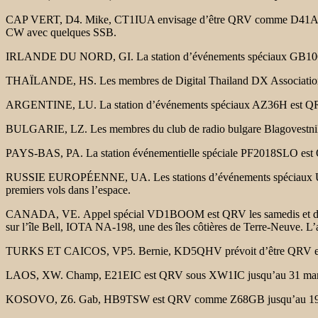
CAP VERT, D4. Mike, CT1IUA envisage d’être QRV comme D41A de Santa
CW avec quelques SSB.
IRLANDE DU NORD, GI. La station d’événements spéciaux GB106TBC
THAÏLANDE, HS. Les membres de Digital Thailand DX Association son
ARGENTINE, LU. La station d’événements spéciaux AZ36H est QRV jusq
BULGARIE, LZ. Les membres du club de radio bulgare Blagovestnik
PAYS-BAS, PA. La station événementielle spéciale PF2018SLO est QRV
RUSSIE EUROPÉENNE, UA. Les stations d’événements spéciaux UE
premiers vols dans l’espace.
CANADA, VE. Appel spécial VD1BOOM est QRV les samedis et dimanche
sur l’île Bell, IOTA NA-198, une des îles côtières de Terre-Neuve. L’a
TURKS ET CAICOS, VP5. Bernie, KD5QHV prévoit d’être QRV en tant
LAOS, XW. Champ, E21EIC est QRV sous XW1IC jusqu’au 31 mars. L’
KOSOVO, Z6. Gab, HB9TSW est QRV comme Z68GB jusqu’au 19 avril