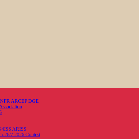
s ANFR ARCEP DGE
Association
S
ON4ISS
ARISS
25-26/7 2026
Contest