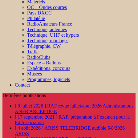
Matériels
OC – Ondes courtes
Pays DXCC
Philatélie
RadioAmateurs France
Technique, antennes
Technique, UHF et hypers
Technique, montages
Télégraphie, CW
Trafic
RadioClubs
Espace – Ballons
Expéditions, concours
Musées
Programmes, logiciels
Contact
Dernières publications
[ 8 juillet 2026 ]
RAF revue juillet/aout 2026
Administrations
ANFR ARCEP DGE
[ 17 septembre 2021 ]
RAF, préparation à l’examen pour la
F4
Association
[ 4 août 2026 ]
ARISS TELEBRIDGE audible 5/8/2026
ARISS