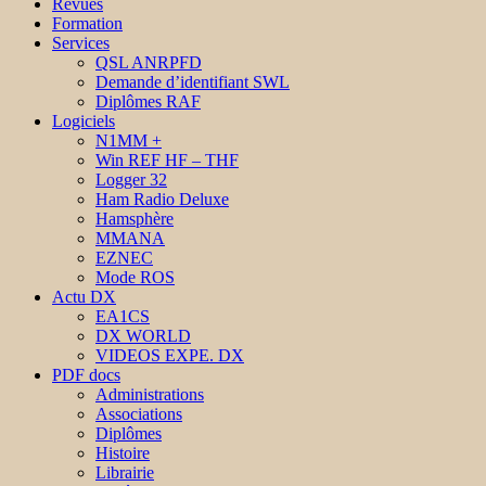
Revues
Formation
Services
QSL ANRPFD
Demande d’identifiant SWL
Diplômes RAF
Logiciels
N1MM +
Win REF HF – THF
Logger 32
Ham Radio Deluxe
Hamsphère
MMANA
EZNEC
Mode ROS
Actu DX
EA1CS
DX WORLD
VIDEOS EXPE. DX
PDF docs
Administrations
Associations
Diplômes
Histoire
Librairie