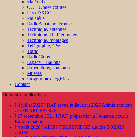
Matériels
OC – Ondes courtes
Pays DXCC
Philatélie
RadioAmateurs France
Technique, antennes
Technique, UHF et hypers
Technique, montages
Télégraphie, CW
Trafic
RadioClubs
Espace – Ballons
Expéditions, concours
Musées
Programmes, logiciels
Contact
Dernières publications
[ 8 juillet 2026 ]
RAF revue juillet/aout 2026
Administrations
ANFR ARCEP DGE
[ 17 septembre 2021 ]
RAF, préparation à l’examen pour la
F4
Association
[ 4 août 2026 ]
ARISS TELEBRIDGE audible 5/8/2026
ARISS