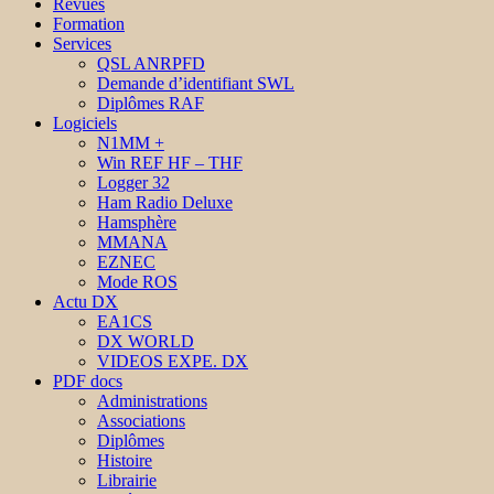
Revues
Formation
Services
QSL ANRPFD
Demande d’identifiant SWL
Diplômes RAF
Logiciels
N1MM +
Win REF HF – THF
Logger 32
Ham Radio Deluxe
Hamsphère
MMANA
EZNEC
Mode ROS
Actu DX
EA1CS
DX WORLD
VIDEOS EXPE. DX
PDF docs
Administrations
Associations
Diplômes
Histoire
Librairie