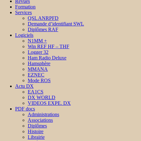
Revues
Formation
Services
QSL ANRPFD
Demande d’identifiant SWL
Diplômes RAF
Logiciels
N1MM +
Win REF HF – THF
Logger 32
Ham Radio Deluxe
Hamsphère
MMANA
EZNEC
Mode ROS
Actu DX
EA1CS
DX WORLD
VIDEOS EXPE. DX
PDF docs
Administrations
Associations
Diplômes
Histoire
Librairie