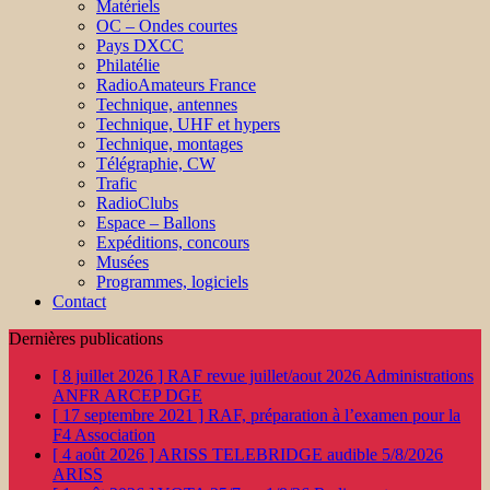
Matériels
OC – Ondes courtes
Pays DXCC
Philatélie
RadioAmateurs France
Technique, antennes
Technique, UHF et hypers
Technique, montages
Télégraphie, CW
Trafic
RadioClubs
Espace – Ballons
Expéditions, concours
Musées
Programmes, logiciels
Contact
Dernières publications
[ 8 juillet 2026 ]
RAF revue juillet/aout 2026
Administrations
ANFR ARCEP DGE
[ 17 septembre 2021 ]
RAF, préparation à l’examen pour la
F4
Association
[ 4 août 2026 ]
ARISS TELEBRIDGE audible 5/8/2026
ARISS