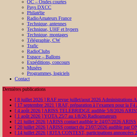
OC – Ondes courtes
Pays DXCC
Philatélie
RadioAmateurs France
Technique, antennes
Technique, UHF et hypers
Technique, montages
Télégraphie, CW
Trafic
RadioClubs
Espace – Ballons
Expéditions, concours
Musées
Programmes, logiciels
Contact
Dernières publications
[ 8 juillet 2026 ]
RAF revue juillet/aout 2026
Administration
[ 17 septembre 2021 ]
RAF, préparation à l’examen pour la F4
[ 4 août 2026 ]
ARISS TELEBRIDGE audible 5/8/2026
ARIS
[ 1 août 2026 ]
YOTA 25/7 au 1/8/26
Radioamateurs
[ 21 juillet 2026 ]
ARISS contact audible le 24/07/2026
ARISS
[ 20 juillet 2026 ]
ARISS contact du 23/07/2026 audible par 
[ 14 juillet 2026 ]
IOTA CONTEST, participations annoncées 