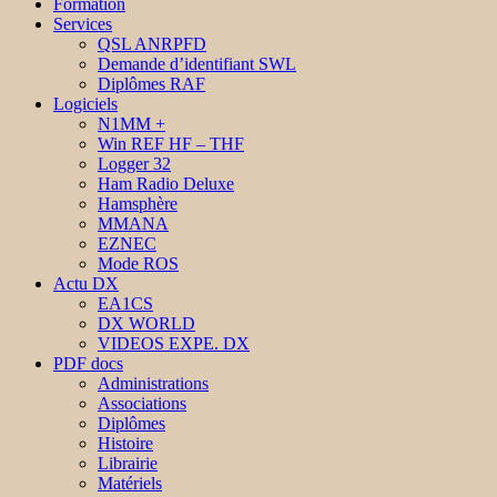
Formation
Services
QSL ANRPFD
Demande d’identifiant SWL
Diplômes RAF
Logiciels
N1MM +
Win REF HF – THF
Logger 32
Ham Radio Deluxe
Hamsphère
MMANA
EZNEC
Mode ROS
Actu DX
EA1CS
DX WORLD
VIDEOS EXPE. DX
PDF docs
Administrations
Associations
Diplômes
Histoire
Librairie
Matériels