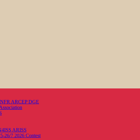
s ANFR ARCEP DGE
Association
S
ON4ISS
ARISS
25-26/7 2026
Contest