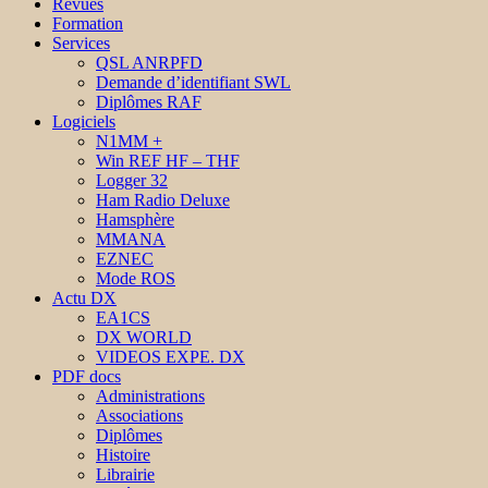
Revues
Formation
Services
QSL ANRPFD
Demande d’identifiant SWL
Diplômes RAF
Logiciels
N1MM +
Win REF HF – THF
Logger 32
Ham Radio Deluxe
Hamsphère
MMANA
EZNEC
Mode ROS
Actu DX
EA1CS
DX WORLD
VIDEOS EXPE. DX
PDF docs
Administrations
Associations
Diplômes
Histoire
Librairie