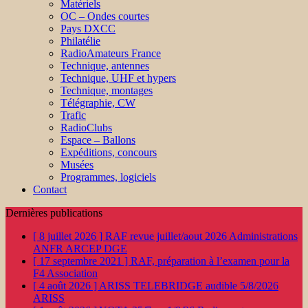
Matériels
OC – Ondes courtes
Pays DXCC
Philatélie
RadioAmateurs France
Technique, antennes
Technique, UHF et hypers
Technique, montages
Télégraphie, CW
Trafic
RadioClubs
Espace – Ballons
Expéditions, concours
Musées
Programmes, logiciels
Contact
Dernières publications
[ 8 juillet 2026 ]
RAF revue juillet/aout 2026
Administrations
ANFR ARCEP DGE
[ 17 septembre 2021 ]
RAF, préparation à l’examen pour la
F4
Association
[ 4 août 2026 ]
ARISS TELEBRIDGE audible 5/8/2026
ARISS