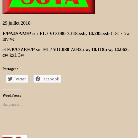
29 juillet 2018
F/PA4SAM/P
sur
FL / VO-080
7.118-ssb, 14.285-ssb
ft-817 5w
inv ve
et
F/PA7ZEE/P
sur
FL / VO-080
7.032-cw, 10.118-cw, 14.062-
cw
kx1 3w
Partager :
Twitter
Facebook
WordPress:
chargement…