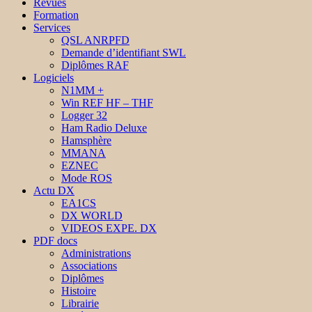
Revues
Formation
Services
QSL ANRPFD
Demande d’identifiant SWL
Diplômes RAF
Logiciels
N1MM +
Win REF HF – THF
Logger 32
Ham Radio Deluxe
Hamsphère
MMANA
EZNEC
Mode ROS
Actu DX
EA1CS
DX WORLD
VIDEOS EXPE. DX
PDF docs
Administrations
Associations
Diplômes
Histoire
Librairie