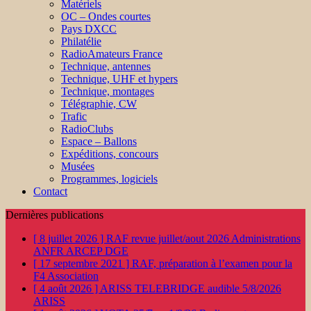
Matériels
OC – Ondes courtes
Pays DXCC
Philatélie
RadioAmateurs France
Technique, antennes
Technique, UHF et hypers
Technique, montages
Télégraphie, CW
Trafic
RadioClubs
Espace – Ballons
Expéditions, concours
Musées
Programmes, logiciels
Contact
Dernières publications
[ 8 juillet 2026 ]
RAF revue juillet/aout 2026
Administrations
ANFR ARCEP DGE
[ 17 septembre 2021 ]
RAF, préparation à l’examen pour la
F4
Association
[ 4 août 2026 ]
ARISS TELEBRIDGE audible 5/8/2026
ARISS