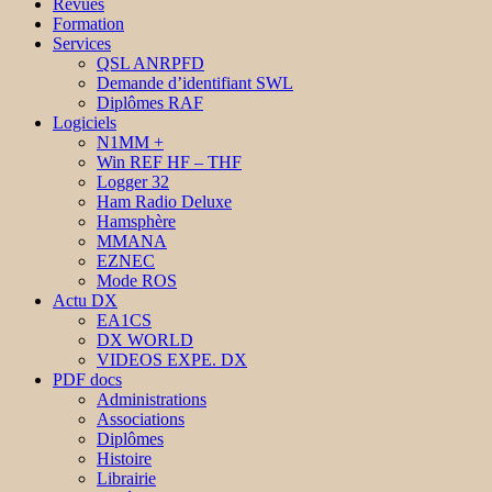
Revues
Formation
Services
QSL ANRPFD
Demande d’identifiant SWL
Diplômes RAF
Logiciels
N1MM +
Win REF HF – THF
Logger 32
Ham Radio Deluxe
Hamsphère
MMANA
EZNEC
Mode ROS
Actu DX
EA1CS
DX WORLD
VIDEOS EXPE. DX
PDF docs
Administrations
Associations
Diplômes
Histoire
Librairie