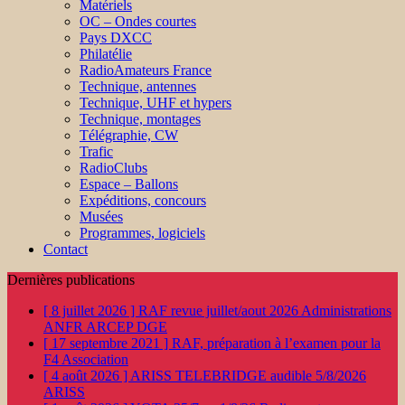
Matériels
OC – Ondes courtes
Pays DXCC
Philatélie
RadioAmateurs France
Technique, antennes
Technique, UHF et hypers
Technique, montages
Télégraphie, CW
Trafic
RadioClubs
Espace – Ballons
Expéditions, concours
Musées
Programmes, logiciels
Contact
Dernières publications
[ 8 juillet 2026 ]
RAF revue juillet/aout 2026
Administrations
ANFR ARCEP DGE
[ 17 septembre 2021 ]
RAF, préparation à l’examen pour la
F4
Association
[ 4 août 2026 ]
ARISS TELEBRIDGE audible 5/8/2026
ARISS