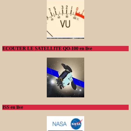
ECOUTER LE SATELLITE QO-100 en live
ISS en live