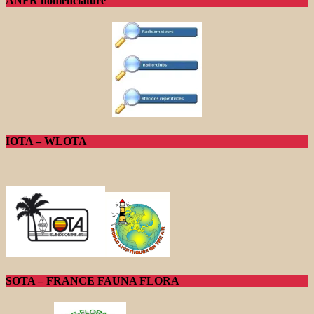
ANFR nomenclature
IOTA – WLOTA
SOTA – FRANCE FAUNA FLORA