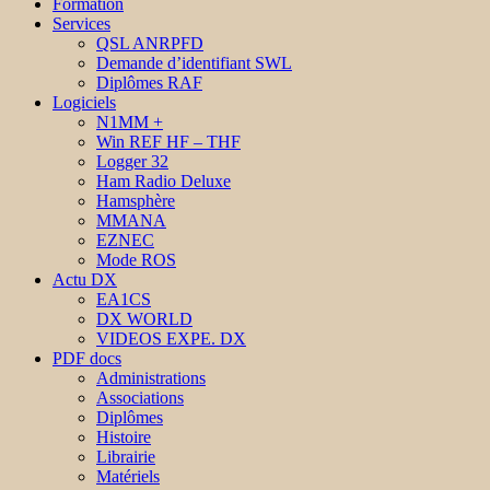
Formation
Services
QSL ANRPFD
Demande d’identifiant SWL
Diplômes RAF
Logiciels
N1MM +
Win REF HF – THF
Logger 32
Ham Radio Deluxe
Hamsphère
MMANA
EZNEC
Mode ROS
Actu DX
EA1CS
DX WORLD
VIDEOS EXPE. DX
PDF docs
Administrations
Associations
Diplômes
Histoire
Librairie
Matériels