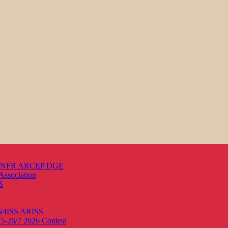
s ANFR ARCEP DGE
Association
S
ON4ISS
ARISS
25-26/7 2026
Contest