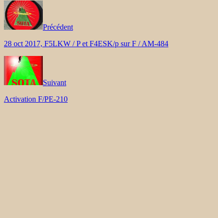
Précédent
28 oct 2017, F5LKW / P et F4ESK/p sur F / AM-484
Suivant
Activation F/PE-210