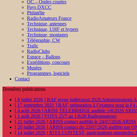
OC – Ondes courtes
Pays DXCC
Philatélie
RadioAmateurs France
Technique, antennes
Technique, UHF et hypers
Technique, montages
Télégraphie, CW
Trafic
RadioClubs
Espace – Ballons
Expéditions, concours
Musées
Programmes, logiciels
Contact
Dernières publications
[ 8 juillet 2026 ]
RAF revue juillet/aout 2026
Administration
[ 17 septembre 2021 ]
RAF, préparation à l’examen pour la F4
[ 4 août 2026 ]
ARISS TELEBRIDGE audible 5/8/2026
ARIS
[ 1 août 2026 ]
YOTA 25/7 au 1/8/26
Radioamateurs
[ 21 juillet 2026 ]
ARISS contact audible le 24/07/2026
ARISS
[ 20 juillet 2026 ]
ARISS contact du 23/07/2026 audible par 
[ 14 juillet 2026 ]
IOTA CONTEST, participations annoncées 