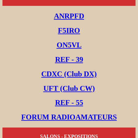
ANRPFD
F5IRO
ON5VL
REF - 39
CDXC (Club DX)
UFT (Club CW)
REF - 55
FORUM RADIOAMATEURS
SALONS - EXPOSITIONS