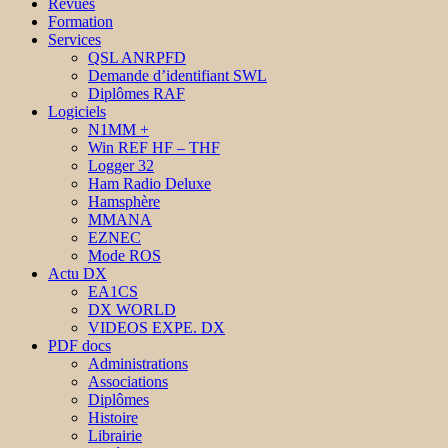
Revues
Formation
Services
QSL ANRPFD
Demande d’identifiant SWL
Diplômes RAF
Logiciels
N1MM +
Win REF HF – THF
Logger 32
Ham Radio Deluxe
Hamsphère
MMANA
EZNEC
Mode ROS
Actu DX
EA1CS
DX WORLD
VIDEOS EXPE. DX
PDF docs
Administrations
Associations
Diplômes
Histoire
Librairie