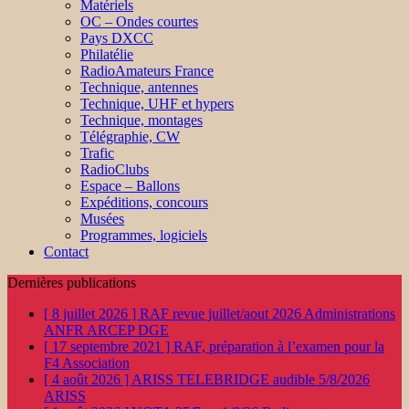
Matériels
OC – Ondes courtes
Pays DXCC
Philatélie
RadioAmateurs France
Technique, antennes
Technique, UHF et hypers
Technique, montages
Télégraphie, CW
Trafic
RadioClubs
Espace – Ballons
Expéditions, concours
Musées
Programmes, logiciels
Contact
Dernières publications
[ 8 juillet 2026 ]
RAF revue juillet/aout 2026
Administrations
ANFR ARCEP DGE
[ 17 septembre 2021 ]
RAF, préparation à l’examen pour la
F4
Association
[ 4 août 2026 ]
ARISS TELEBRIDGE audible 5/8/2026
ARISS