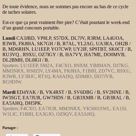
De toute évidence, nous ne sommes pas encore au bas de ce cycle
de taches solaires.
Est-ce que ça peut vraiment être pire? C’était pourtant le week-end
d’un grand concours portable.
Lundi
CA3JBD, VP8LP, S57DX, DL7JV, R3RM, LA4UOA,
R3WR, FK8HA, SK7GH / B, R7AL, YL2AG, UA3RA, OH2B /
B, MD6RHN, LU1EEP, YO7CWP, UY2IF, SP9TBT, SK0CT / B,
RU3VQ , R9XU, OZ7IGY / B, HA7VY, HA7ME, DO0MVB,
DL2BMH, DL0IGI / B.
Spotters: LU1EEP, SM2A, F4CXO, R9XM, YB8MAN, DJ7KG,
MM3NRX, HS0ZIV, LY4MA, FK8HA, F1BBI, ZD7VC, R9XU,
R3WR, LY3BJC, RT1Q, RA6ADQ, IZ0MIO, DO7JVB,
BG9DIW.
Mardi
ED4YAK / B, VK4RST / B, SV6DBG / B, SV2HNE / B,
IW3SGT, EA7JUR, GW7HDS / B, GB3XMB / B, GB3RAL / B,
EA5AHQ, DH5PK.
Spotters: F4CXO, EA7JUR, MM3NRX, VK5001SWL, EA1SI,
W1LIC, F1BBI, EA3GJO, OZ9QV, EA5AHQ.
Partager :