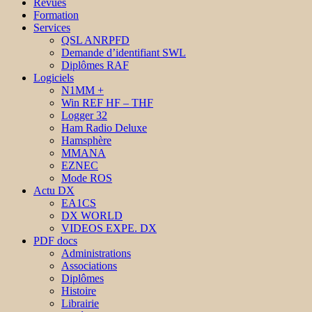
Revues
Formation
Services
QSL ANRPFD
Demande d’identifiant SWL
Diplômes RAF
Logiciels
N1MM +
Win REF HF – THF
Logger 32
Ham Radio Deluxe
Hamsphère
MMANA
EZNEC
Mode ROS
Actu DX
EA1CS
DX WORLD
VIDEOS EXPE. DX
PDF docs
Administrations
Associations
Diplômes
Histoire
Librairie