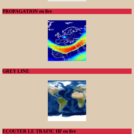
PROPAGATION en live
GREY LINE
ECOUTER LE TRAFIC HF en live