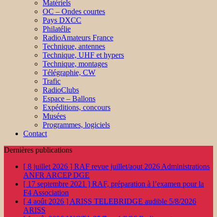
Matériels
OC – Ondes courtes
Pays DXCC
Philatélie
RadioAmateurs France
Technique, antennes
Technique, UHF et hypers
Technique, montages
Télégraphie, CW
Trafic
RadioClubs
Espace – Ballons
Expéditions, concours
Musées
Programmes, logiciels
Contact
Dernières publications
[ 8 juillet 2026 ]
RAF revue juillet/aout 2026
Administrations
ANFR ARCEP DGE
[ 17 septembre 2021 ]
RAF, préparation à l’examen pour la
F4
Association
[ 4 août 2026 ]
ARISS TELEBRIDGE audible 5/8/2026
ARISS