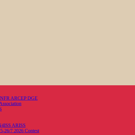
s ANFR ARCEP DGE
Association
S
ON4ISS
ARISS
25-26/7 2026
Contest