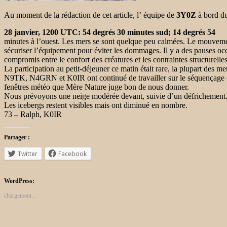
Au moment de la rédaction de cet article, l’ équipe de
3Y0Z
à bord d
28 janvier, 1200 UTC: 54 degrés 30 minutes sud; 14 degrés 54
minutes à l’ouest. Les mers se sont quelque peu calmées. Le mouvemen
sécuriser l’équipement pour éviter les dommages. Il y a des pauses occa
compromis entre le confort des créatures et les contraintes structurelles
La participation au petit-déjeuner ce matin était rare, la plupart des m
N9TK, N4GRN et K0IR ont continué de travailler sur le séquençage des 
fenêtres météo que Mère Nature juge bon de nous donner.
Nous prévoyons une neige modérée devant, suivie d’un défrichement
Les icebergs restent visibles mais ont diminué en nombre.
73 – Ralph, K0IR
Partager :
Twitter
Facebook
WordPress:
chargement…