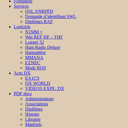
Formation
Services
QSL ANRPFD
Demande d’identifiant SWL
Diplômes RAF
Logiciels
N1MM +
Win REF HF – THF
Logger 32
Ham Radio Deluxe
Hamsphère
MMANA
EZNEC
Mode ROS
Actu DX
EA1CS
DX WORLD
VIDEOS EXPE. DX
PDF docs
Administrations
Associations
Diplômes
Histoire
Librairie
Matériels