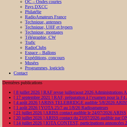
OC – Ondes courtes
Pays DXCC
Philatélie
RadioAmateurs France
Technique, antennes
Technique, UHF et hypers
Technique, montages
Télégraphie, CW
Trafic
RadioClubs
Espace – Ballons
Expéditions, concours
Musées
Programmes, logiciels
Contact
Dernières publications
[ 8 juillet 2026 ]
RAF revue juillet/aout 2026
Administration
[ 17 septembre 2021 ]
RAF, préparation à l’examen pour la F4
[ 4 août 2026 ]
ARISS TELEBRIDGE audible 5/8/2026
ARIS
[ 1 août 2026 ]
YOTA 25/7 au 1/8/26
Radioamateurs
[ 21 juillet 2026 ]
ARISS contact audible le 24/07/2026
ARISS
[ 20 juillet 2026 ]
ARISS contact du 23/07/2026 audible par 
[ 14 juillet 2026 ]
IOTA CONTEST, participations annoncées 