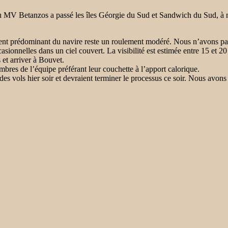
u MV Betanzos a passé les îles Géorgie du Sud et Sandwich du Sud, à mi
t prédominant du navire reste un roulement modéré. Nous n’avons pas re
sionnelles dans un ciel couvert. La visibilité est estimée entre 15 et 2
 et arriver à Bouvet.
embres de l’équipe préférant leur couchette à l’apport calorique.
vols hier soir et devraient terminer le processus ce soir. Nous avons b
.