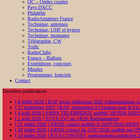
OC – Ondes courtes
Pays DXCC
Philatélie
RadioAmateurs France
Technique, antennes
Technique, UHF et hypers
Technique, montages
Télégraphie, CW
Trafic
RadioClubs
Espace – Ballons
Expéditions, concours
Musées
Programmes, logiciels
Contact
Dernières publications
[ 8 juillet 2026 ]
RAF revue juillet/aout 2026
Administration
[ 17 septembre 2021 ]
RAF, préparation à l’examen pour la F4
[ 4 août 2026 ]
ARISS TELEBRIDGE audible 5/8/2026
ARIS
[ 1 août 2026 ]
YOTA 25/7 au 1/8/26
Radioamateurs
[ 21 juillet 2026 ]
ARISS contact audible le 24/07/2026
ARISS
[ 20 juillet 2026 ]
ARISS contact du 23/07/2026 audible par 
[ 14 juillet 2026 ]
IOTA CONTEST, participations annoncées 