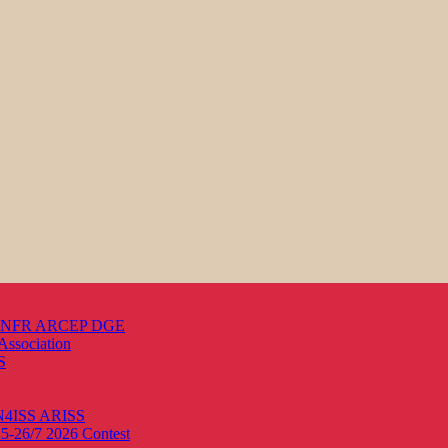
s ANFR ARCEP DGE
Association
S
ON4ISS
ARISS
25-26/7 2026
Contest