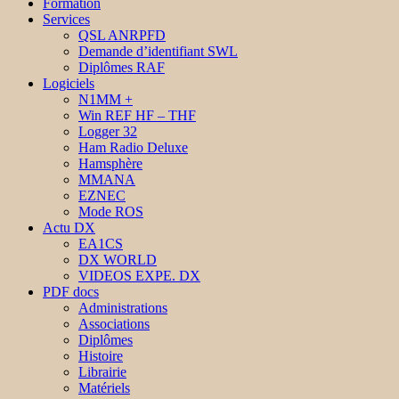
Formation
Services
QSL ANRPFD
Demande d’identifiant SWL
Diplômes RAF
Logiciels
N1MM +
Win REF HF – THF
Logger 32
Ham Radio Deluxe
Hamsphère
MMANA
EZNEC
Mode ROS
Actu DX
EA1CS
DX WORLD
VIDEOS EXPE. DX
PDF docs
Administrations
Associations
Diplômes
Histoire
Librairie
Matériels