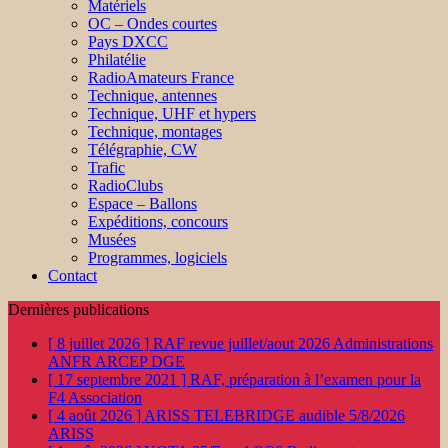
Matériels
OC – Ondes courtes
Pays DXCC
Philatélie
RadioAmateurs France
Technique, antennes
Technique, UHF et hypers
Technique, montages
Télégraphie, CW
Trafic
RadioClubs
Espace – Ballons
Expéditions, concours
Musées
Programmes, logiciels
Contact
Dernières publications
[ 8 juillet 2026 ]
RAF revue juillet/aout 2026
Administrations
ANFR ARCEP DGE
[ 17 septembre 2021 ]
RAF, préparation à l’examen pour la
F4
Association
[ 4 août 2026 ]
ARISS TELEBRIDGE audible 5/8/2026
ARISS