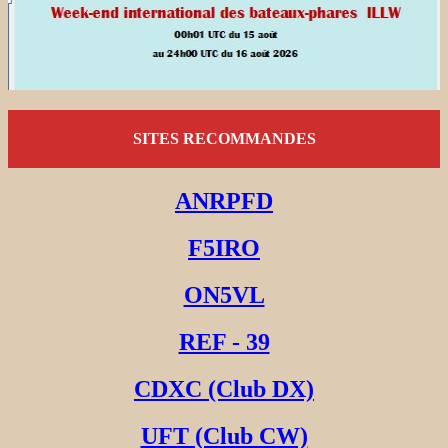
SITES RECOMMANDES
ANRPFD
F5IRO
ON5VL
REF - 39
CDXC (Club DX)
UFT (Club CW)