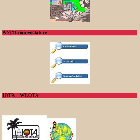
ANFR nomenclature
IOTA – WLOTA