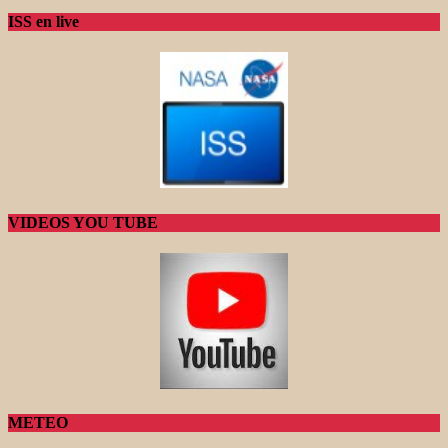
ISS en live
VIDEOS YOU TUBE
METEO