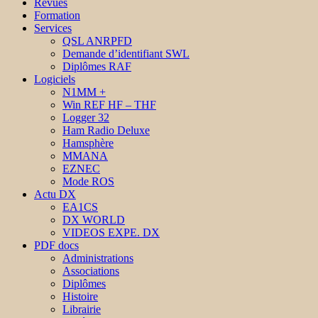
Revues
Formation
Services
QSL ANRPFD
Demande d’identifiant SWL
Diplômes RAF
Logiciels
N1MM +
Win REF HF – THF
Logger 32
Ham Radio Deluxe
Hamsphère
MMANA
EZNEC
Mode ROS
Actu DX
EA1CS
DX WORLD
VIDEOS EXPE. DX
PDF docs
Administrations
Associations
Diplômes
Histoire
Librairie