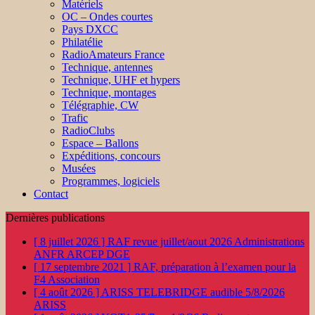
Matériels
OC – Ondes courtes
Pays DXCC
Philatélie
RadioAmateurs France
Technique, antennes
Technique, UHF et hypers
Technique, montages
Télégraphie, CW
Trafic
RadioClubs
Espace – Ballons
Expéditions, concours
Musées
Programmes, logiciels
Contact
Dernières publications
[ 8 juillet 2026 ]
RAF revue juillet/aout 2026
Administrations
ANFR ARCEP DGE
[ 17 septembre 2021 ]
RAF, préparation à l’examen pour la
F4
Association
[ 4 août 2026 ]
ARISS TELEBRIDGE audible 5/8/2026
ARISS