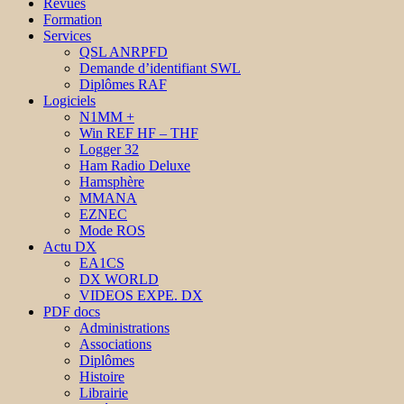
Revues
Formation
Services
QSL ANRPFD
Demande d’identifiant SWL
Diplômes RAF
Logiciels
N1MM +
Win REF HF – THF
Logger 32
Ham Radio Deluxe
Hamsphère
MMANA
EZNEC
Mode ROS
Actu DX
EA1CS
DX WORLD
VIDEOS EXPE. DX
PDF docs
Administrations
Associations
Diplômes
Histoire
Librairie