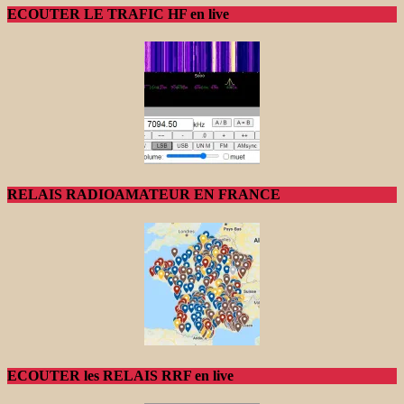
ECOUTER LE TRAFIC HF en live
RELAIS RADIOAMATEUR EN FRANCE
ECOUTER les RELAIS RRF en live