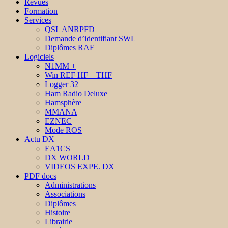
Revues
Formation
Services
QSL ANRPFD
Demande d’identifiant SWL
Diplômes RAF
Logiciels
N1MM +
Win REF HF – THF
Logger 32
Ham Radio Deluxe
Hamsphère
MMANA
EZNEC
Mode ROS
Actu DX
EA1CS
DX WORLD
VIDEOS EXPE. DX
PDF docs
Administrations
Associations
Diplômes
Histoire
Librairie