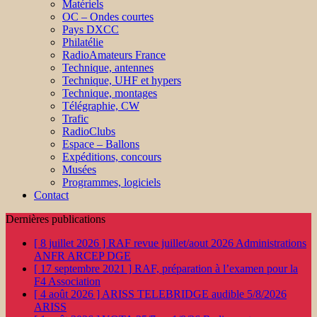
Matériels
OC – Ondes courtes
Pays DXCC
Philatélie
RadioAmateurs France
Technique, antennes
Technique, UHF et hypers
Technique, montages
Télégraphie, CW
Trafic
RadioClubs
Espace – Ballons
Expéditions, concours
Musées
Programmes, logiciels
Contact
Dernières publications
[ 8 juillet 2026 ]
RAF revue juillet/aout 2026
Administrations
ANFR ARCEP DGE
[ 17 septembre 2021 ]
RAF, préparation à l’examen pour la
F4
Association
[ 4 août 2026 ]
ARISS TELEBRIDGE audible 5/8/2026
ARISS