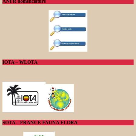
ANFR nomenclature
IOTA – WLOTA
SOTA – FRANCE FAUNA FLORA