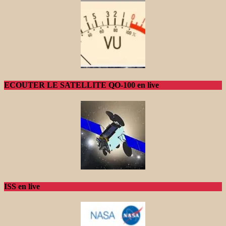
ECOUTER LE SATELLITE QO-100 en live
ISS en live