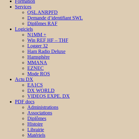
Formation
Services
QSL ANRPFD
Demande d’identifiant SWL
Diplômes RAF
Logiciels
N1MM +
Win REF HF – THF
Logger 32
Ham Radio Deluxe
Hamsphère
MMANA
EZNEC
Mode ROS
Actu DX
EA1CS
DX WORLD
VIDEOS EXPE. DX
PDF docs
Administrations
Associations
Diplômes
Histoire
Librairie
Matériels