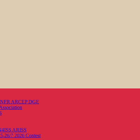
s ANFR ARCEP DGE
Association
S
ON4ISS
ARISS
25-26/7 2026
Contest