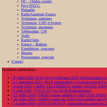
OC – Ondes courtes
Pays DXCC
Philatélie
RadioAmateurs France
Technique, antennes
Technique, UHF et hypers
Technique, montages
Télégraphie, CW
Trafic
RadioClubs
Espace – Ballons
Expéditions, concours
Musées
Programmes, logiciels
Contact
Dernières publications
[ 8 juillet 2026 ]
RAF revue juillet/aout 2026
Administration
[ 17 septembre 2021 ]
RAF, préparation à l’examen pour la F4
[ 4 août 2026 ]
ARISS TELEBRIDGE audible 5/8/2026
ARIS
[ 1 août 2026 ]
YOTA 25/7 au 1/8/26
Radioamateurs
[ 21 juillet 2026 ]
ARISS contact audible le 24/07/2026
ARISS
[ 20 juillet 2026 ]
ARISS contact du 23/07/2026 audible par 
[ 14 juillet 2026 ]
IOTA CONTEST, participations annoncées 